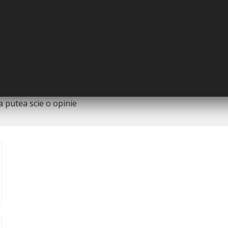
riginal al producatorului. Nuanta, tonul si
prezentare si pot diferi in orice mod (culoare,
and prezenta abateri minore de la pozele si
 functie de actualizarile producatorilor fara
 putea scie o opinie