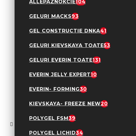
ALLEPAZNOKCIE
104
GELURI MACKS
93
GEL CONSTRUCTIE DNKA
41
Oja Pentru Stampila
GELURI KIEVSKAYA TOATE
53
AlleLac - White
18,00 Lei
GELURI EVERIN TOATE
131
EVERIN JELLY EXPERT
10
EVERIN- FORMING
30
KIEVSKAYA- FREEZE NEW
20
Oja Pentru Stampila
POLYGEL FSM
39
Molly Lac PRO
Stamping- Silver
24,90 Lei
POLYGEL LICHID
34