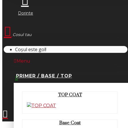
Dorinte
Cosul tau
Coșul este gol!
Menu
PRIMER / BASE / TOP
0745.677.518
TOP COAT
office@fsm-romania.ro
Base Coat