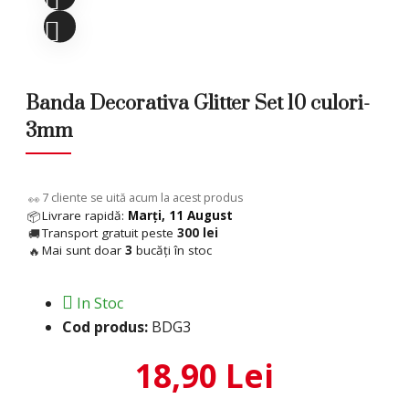
Banda Decorativa Glitter Set 10 culori-
3mm
9
cliente se uită acum la acest produs
👀
Livrare rapidă:
Marți, 11 August
📦
Transport gratuit peste
300 lei
🚚
Mai sunt doar
3
bucăți în stoc
🔥
In Stoc
Cod produs:
BDG3
18,90 Lei