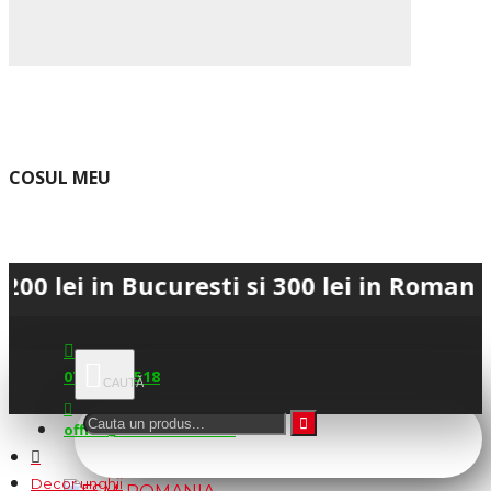
COSUL MEU
in Bucuresti si 300 lei in Romania • 💳 
0745.677.518
office@fsm-romania.ro
Decor unghii