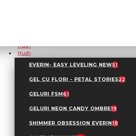
Everin
59,00 Lei
GELURI CONSTRUCTIE
EVERIN- EASY LEVELING NEW
51
Crema de mâini Hush
Hush 30 ml
9,90 Lei
29,00 Lei
GEL CU FLORI - PETAL STORIES
22
GELURI FSM
61
GELURI NEON CANDY OMBRE
19
Spuma pentru
SHIMMER OBSESSION EVERIN
18
cuticule Everin
50,00 Lei