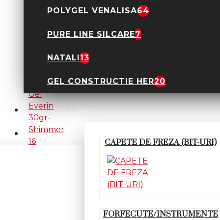
POLYGEL VENALISA
64
PURE LINE SILCARE
7
Acryl Gel Everin 30gr-
Shimmer 15
NATALI
13
89,90 Lei
GEL CONSTRUCTIE HER
20
ACCESORII
GEL COLOR
CAPETE DE FREZA (BIT-URI)
Acryl Gel Everin 30gr-
Shimmer 16
89,90 Lei
FORFECUTE/INSTRUMENTE