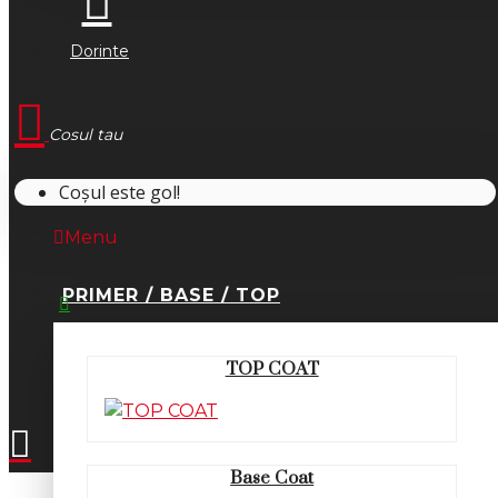
Dorinte
Cosul tau
Coșul este gol!
Menu
PRIMER / BASE / TOP
0745.677.518
TOP COAT
office@fsm-romania.ro
Base Coat