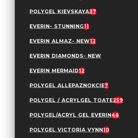
POLYGEL KIEVSKAYA
37
EVERIN- STUNNING
11
Acryl Gel Everin 30gr-
EVERIN ALMAZ- NEW
12
Nude 12
89,90 Lei
EVERIN DIAMONDS- NEW
EVERIN MERMAID
12
POLYGEL ALLEPAZNOKCIE
7
POLYGEL / ACRYLGEL TOATE
259
Acryl Gel Everin 30gr-
Nude 14
POLYGEL/ACRYL GEL EVERIN
46
89,90 Lei
POLYGEL VICTORIA VYNN
10