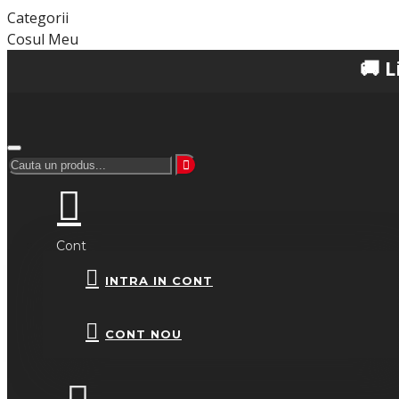
Categorii
Cosul Meu
🚚 Livrare gra
Cont
INTRA IN CONT
CONT NOU