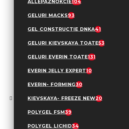
ALLEPAZNOKCIE
104
GELURI MACKS
93
GEL CONSTRUCTIE DNKA
41
ULEI CUTICULE AFINE
GELURI KIEVSKAYA TOATE
53
EVERIN 10ML
13,90 Lei
GELURI EVERIN TOATE
131
EVERIN JELLY EXPERT
10
EVERIN- FORMING
30
ULEI CUTICULE ALOE
KIEVSKAYA- FREEZE NEW
20
EVERIN 10ML
13,90 Lei
POLYGEL FSM
39
POLYGEL LICHID
34