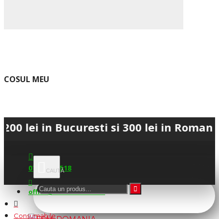
COSUL MEU
 in Bucuresti si 300 lei in Romania • 💳
0745.677.518
office@fsm-romania.ro
Consumabile