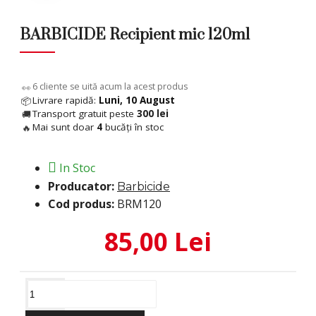
BARBICIDE Recipient mic 120ml
6
cliente se uită acum la acest produs
👀
Livrare rapidă:
Luni, 10 August
📦
Transport gratuit peste
300 lei
🚚
Mai sunt doar
4
bucăți în stoc
🔥
In Stoc
Producator:
Barbicide
Cod produs:
BRM120
85,00 Lei