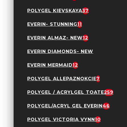
Black
19,90 Lei
POLYGEL KIEVSKAYA
37
EVERIN- STUNNING
11
EVERIN ALMAZ- NEW
12
Acrylgel
Allepaznokcie Clear
EVERIN DIAMONDS- NEW
30gr Hema Free
51,92 Lei
64,90 Lei
EVERIN MERMAID
12
POLYGEL ALLEPAZNOKCIE
7
POLYGEL / ACRYLGEL TOATE
259
Acrylgel
POLYGEL/ACRYL GEL EVERIN
46
Allepaznokcie Cookie
Dream 30gr Hema
Free
POLYGEL VICTORIA VYNN
10
51,92 Lei
64,90 Lei