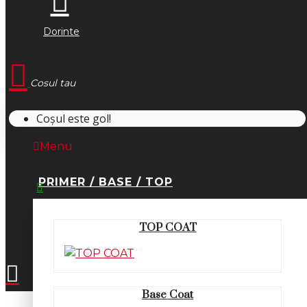
Dorinte
Cosul tau
Coșul este gol!
Menu
PRIMER / BASE / TOP
0745.677.518
TOP COAT
office@fsm-romania.ro
Base Coat