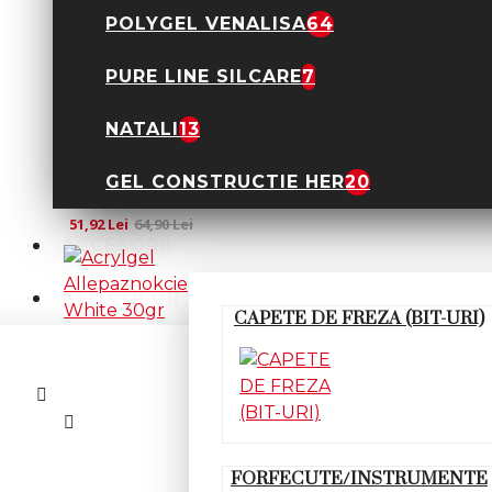
POLYGEL VENALISA
64
PURE LINE SILCARE
7
NATALI
13
Acrylgel
Allepaznokcie Dusty
GEL CONSTRUCTIE HER
20
Peach 30gr Hema
Free
51,92 Lei
64,90 Lei
ACCESORII
GEL COLOR
CAPETE DE FREZA (BIT-URI)
Acrylgel
Allepaznokcie White
30gr Hema Free
51,92 Lei
64,90 Lei
FORFECUTE/INSTRUMENTE