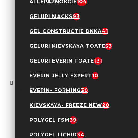
ALLEPAZNOKCIE
104
Acrylgel
GELURI MACKS
93
Allepaznokcie Dusty
Peach 30gr Hema
Free
GEL CONSTRUCTIE DNKA
41
51,92 Lei
64,90 Lei
GELURI KIEVSKAYA TOATE
53
GELURI EVERIN TOATE
131
Acrylgel
EVERIN JELLY EXPERT
10
Allepaznokcie White
30gr Hema Free
51,92 Lei
EVERIN- FORMING
64,90 Lei
30
KIEVSKAYA- FREEZE NEW
20
POLYGEL FSM
39
Gel Paint
POLYGEL LICHID
34
Allepaznokcie Art