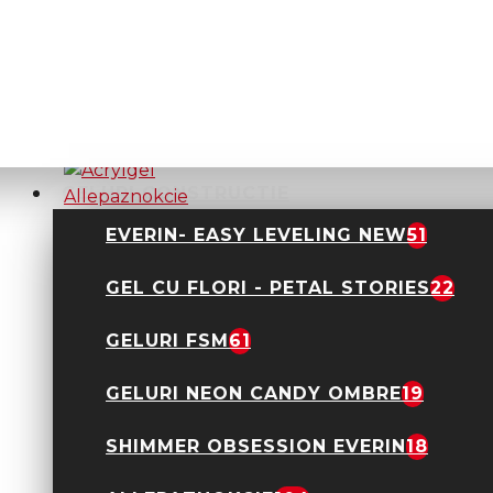
Acrylgel
Allepaznokcie Clear
30gr Hema Free
51,92 Lei
64,90 Lei
GELURI CONSTRUCTIE
EVERIN- EASY LEVELING NEW
51
GEL CU FLORI - PETAL STORIES
22
Acrylgel
Allepaznokcie Cookie
Dream 30gr Hema
GELURI FSM
61
Free
51,92 Lei
64,90 Lei
GELURI NEON CANDY OMBRE
19
SHIMMER OBSESSION EVERIN
18