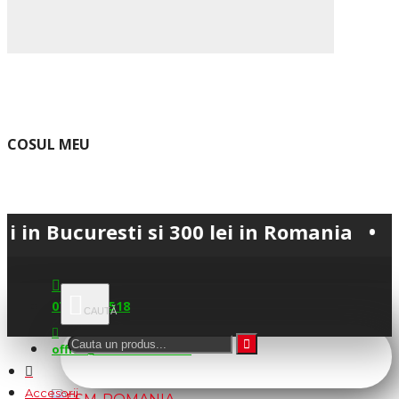
COSUL MEU
uresti si 300 lei in Romania • 💳 Plata 
0745.677.518
office@fsm-romania.ro
Accesorii