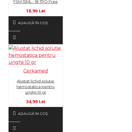
FSM 15ML - 18 TPO Free
18,90 Lei
ADAUGĂ ÎN COŞ
Cerkamed
Alustat lichid solutie
hemostatica pentru
unghii 10 gr
34,99 Lei
ADAUGĂ ÎN COŞ