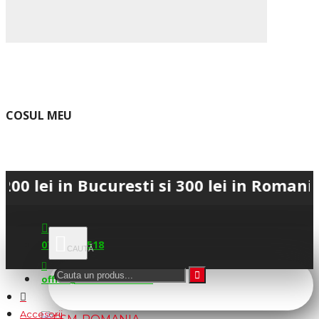
COSUL MEU
in Bucuresti si 300 lei in Romania • 💳 
0745.677.518
office@fsm-romania.ro
Accesorii