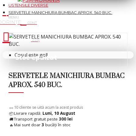
USTENSILE DIVERSE
SERVETELE MANICHIURA BUMBAC APROX. 540 BUC.
Cosul tau
Coșul este gol!
Stoc epuizat
SERVETELE MANICHIURA BUMBAC
APROX. 540 BUC.
5
cliente se uită acum la acest produs
👀
Livrare rapidă:
Luni, 10 August
📦
Transport gratuit peste
300 lei
🚚
Mai sunt doar
3
bucăți în stoc
🔥