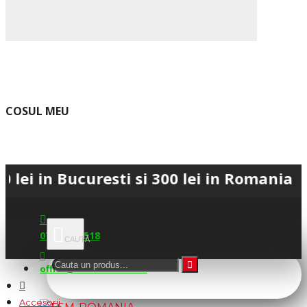
COSUL MEU
 Bucuresti si 300 lei in Romania • 💳 Pl
0745.677.518
office@fsm-romania.ro
Accesorii