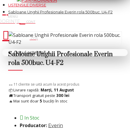
USTENSILE DIVERSE
Sabloane Unghii Profesionale Everin rola 500buc. U4-F2
Cosul tau
Coșul este gol!
Sabloane Unghii Profesionale Everin
rola 500buc. U4-F2
9
cliente se uită acum la acest produs
👀
Livrare rapidă:
Marți, 11 August
📦
Transport gratuit peste
300 lei
🚚
Mai sunt doar
5
bucăți în stoc
🔥
In Stoc
Producator:
Everin