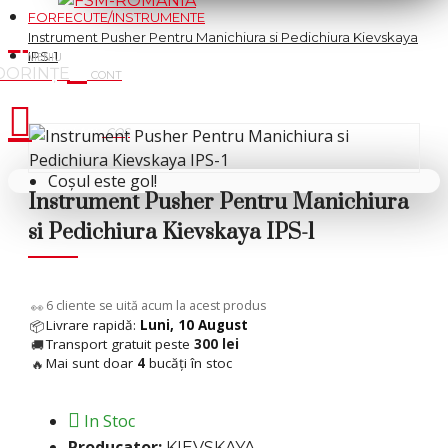
FORFECUTE/INSTRUMENTE
Instrument Pusher Pentru Manichiura si Pedichiura Kievskaya
IPS-1
Cosul tau
Coșul este gol!
Instrument Pusher Pentru Manichiura
si Pedichiura Kievskaya IPS-1
6
cliente se uită acum la acest produs
👀
Livrare rapidă:
Luni, 10 August
📦
Transport gratuit peste
300 lei
🚚
Mai sunt doar
4
bucăți în stoc
🔥
In Stoc
Producator:
KIEVSKAYA