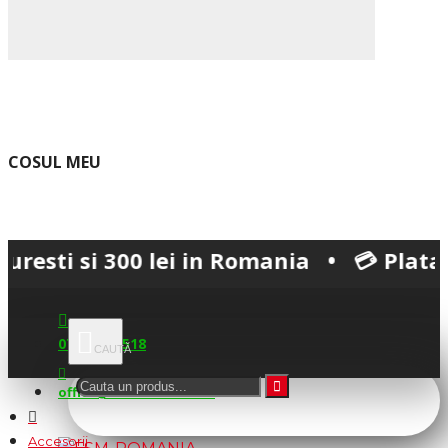
COSUL MEU
si 300 lei in Romania • 💳 Plata securiz
0745.677.518
office@fsm-romania.ro
Accesorii