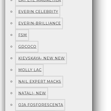
CAT EYE MAGNETICA
EVERIN CELEBRITY
EVERIN-BRILLIANCE
FSM
GDCOCO
KIEVSKAYA- NEW NEW
MOLLY LAC
NAIL EXPERT MACKS
NATALI- NEW
OJA FOSFORESCENTA