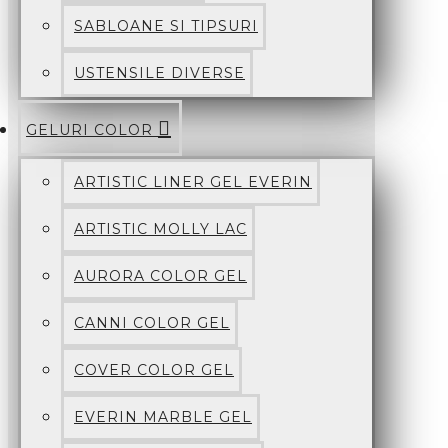
SABLOANE SI TIPSURI
USTENSILE DIVERSE
GELURI COLOR
ARTISTIC LINER GEL EVERIN
ARTISTIC MOLLY LAC
AURORA COLOR GEL
CANNI COLOR GEL
COVER COLOR GEL
EVERIN MARBLE GEL