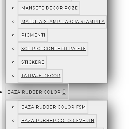
MANSETE DECOR POZE
MATRITA-STAMPILA-OJA STAMPILA
PIGMENTI
SCLIPICI-CONFETTI-PAIETE
STICKERE
TATUAJE DECOR
BAZA RUBBER COLOR
BAZA RUBBER COLOR FSM
BAZA RUBBER COLOR EVERIN