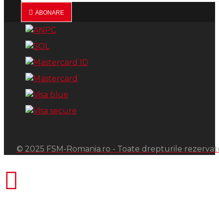
ABONARE
© 2025 FSM-Romania.ro - Toate drepturile rezervat