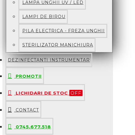
LAMPA UNGHII UV / LED
LAMPI DE BIROU
PILA ELECTRICA - FREZA UNGHII
STERILIZATOR MANICHIURA
DEZINFECTANTI INSTRUMENTAR
PROMOTII
LICHIDARI DE STOC
OFF
CONTACT
0745.677.518