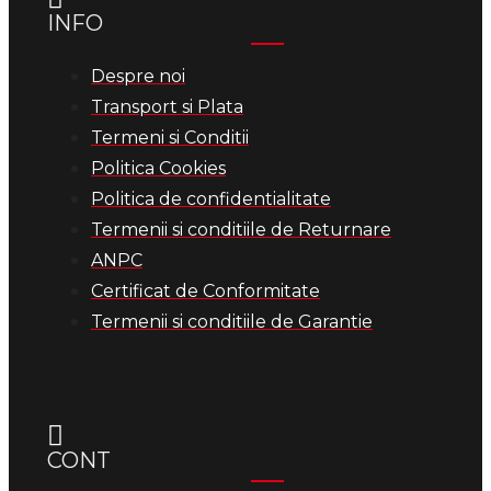
INFO
Despre noi
Transport si Plata
Termeni si Conditii
Politica Cookies
Politica de confidentialitate
Termenii si conditiile de Returnare
ANPC
Certificat de Conformitate
Termenii si conditiile de Garantie
CONT