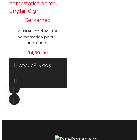
Cerkamed
Alustat lichid solutie
hemostatica pentru
unghii 10 gr
34,99 Lei
ADAUGĂ ÎN COŞ