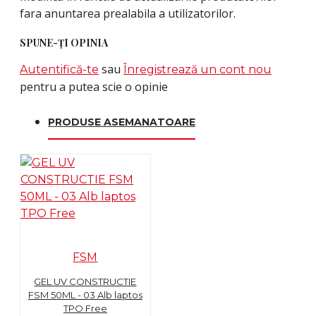
fara anuntarea prealabila a utilizatorilor.
SPUNE-ŢI OPINIA
sau
Autentifică-te
Înregistrează un cont nou
pentru a putea scie o opinie
PRODUSE ASEMANATOARE
FSM
GEL UV CONSTRUCTIE
FSM 50ML - 03 Alb laptos
TPO Free