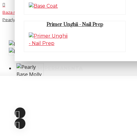
Baza rubber color
Pearly Base Molly Lac Golden
Primer Unghii - Nail Prep
OJA SEMIPERMANENTA