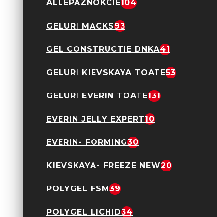
ALLEPAZNOKCIE
104
GELURI MACKS
93
Colorful Rubber Base
Kievskaya- CF27 TPO
GEL CONSTRUCTIE DNKA
41
FREE
28,90 Lei
GELURI KIEVSKAYA TOATE
53
GELURI EVERIN TOATE
131
EVERIN JELLY EXPERT
10
EVERIN- FORMING
30
Colorful Rubber Base
Kievskaya- CF28 TPO
FREE
KIEVSKAYA- FREEZE NEW
20
28,90 Lei
POLYGEL FSM
39
POLYGEL LICHID
34