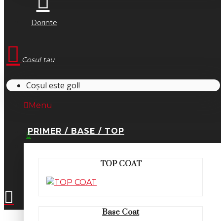
Dorinte
Cosul tau
Coșul este gol!
Menu
PRIMER / BASE / TOP
0745.677.518
TOP COAT
office@fsm-romania.ro
Base Coat