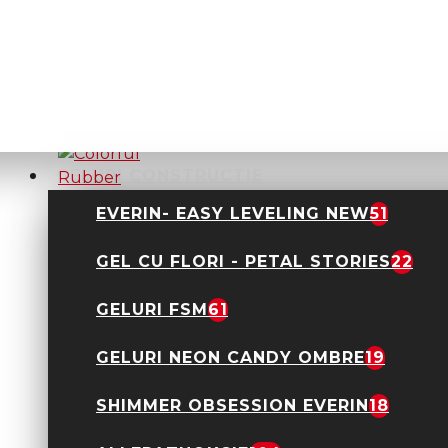
ADAUGĂ IN WISHLIST
DIN ACEEASI CATEGORIE
GELURI CONSTRUCTIE
EVERIN- EASY LEVELING NEW
51
GEL CU FLORI - PETAL STORIES
22
Colorful Rubber Base
GELURI FSM
61
Kievskaya- CF26 TPO
FREE
28,90 Lei
GELURI NEON CANDY OMBRE
19
SHIMMER OBSESSION EVERIN
18