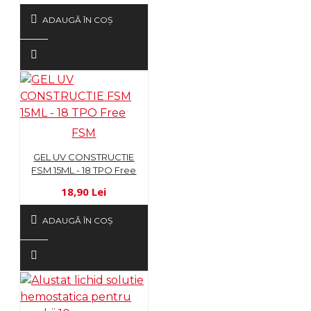
ADAUGĂ ÎN COŞ
FSM
GEL UV CONSTRUCTIE
FSM 15ML - 18 TPO Free
18,90 Lei
ADAUGĂ ÎN COŞ