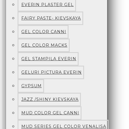
EVERIN PLASTER GEL
FAIRY PASTE- KIEVSKAYA
GEL COLOR CANNI
GEL COLOR MACKS
GEL STAMPILA EVERIN
GELURI PICTURA EVERIN
GYPSUM
JAZZ /SHINY KIEVSKAYA
MUD COLOR GEL CANNI
MUD SERIES GEL COLOR VENALISA