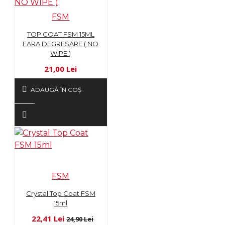
FSM
TOP COAT FSM 15ML
FARA DEGRESARE ( NO
WIPE )
21,00 Lei
ADAUGĂ ÎN COŞ
FSM
Crystal Top Coat FSM
15ml
22,41 Lei
24,90 Lei