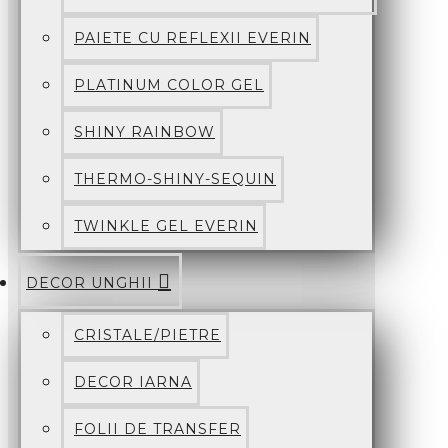
PAIETE CU REFLEXII EVERIN
PLATINUM COLOR GEL
SHINY RAINBOW
THERMO-SHINY-SEQUIN
TWINKLE GEL EVERIN
DECOR UNGHII
CRISTALE/PIETRE
DECOR IARNA
FOLII DE TRANSFER