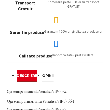
Comenzile peste 300 lei au transport
Transport
GRATUIT
Gratuit
Garantam 100% originalitatea produselor
Garantie produse
Raport calitate - pret excelent
Calitate produse
DESCRIERE
OPINII
Oja semipermanenta Venalisa VIP5- 554
Oja semipermanenta Venalisa VIP5- 554
Oja semipermanenta Venalisa VIP5- 554