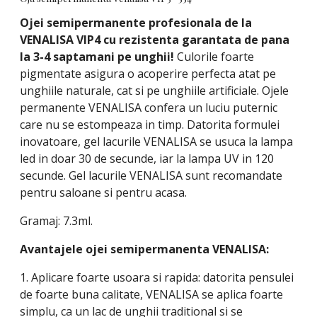
Ojei semipermanente
profesionala de la
VENALISA VIP4 cu rezistenta garantata de pana
la 3-4 saptamani pe unghii!
Culorile foarte
pigmentate asigura o acoperire perfecta atat pe
unghiile naturale, cat si pe unghiile artificiale. Ojele
permanente VENALISA confera un luciu puternic
care nu se estompeaza in timp. Datorita formulei
inovatoare, gel lacurile VENALISA se usuca la lampa
led in doar 30 de secunde, iar la lampa UV in 120
secunde. Gel lacurile VENALISA sunt recomandate
pentru saloane si pentru acasa.
Gramaj: 7.3ml.
Avantajele ojei semipermanenta VENALISA:
1. Aplicare foarte usoara si rapida: datorita pensulei
de foarte buna calitate, VENALISA se aplica foarte
simplu, ca un lac de unghii traditional si se