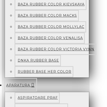
BAZA RUBBER COLOR KIEVSKAYA
BAZA RUBBER COLOR MACKS
BAZA RUBBER COLOR MOLLYLAC
BAZA RUBBER COLOR VENALISA
BAZA RUBBER COLOR VICTORIA VYNN
DNKA RUBBER BASE
RUBBER BASE HER COLOR
APARATURA
ASPIRATOARE PRAF