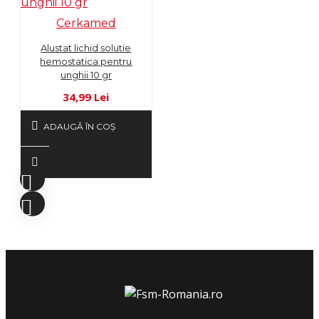
Cerkamed
Alustat lichid solutie
hemostatica pentru
unghii 10 gr
34,99 Lei
ADAUGĂ ÎN COŞ