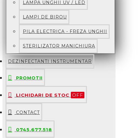
LAMPA UNGHII UV / LED
LAMPI DE BIROU
PILA ELECTRICA - FREZA UNGHII
STERILIZATOR MANICHIURA
DEZINFECTANTI INSTRUMENTAR
PROMOTII
LICHIDARI DE STOC
OFF
CONTACT
0745.677.518