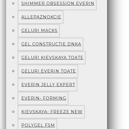
SHIMMER OBSESSION EVERIN
ALLEPAZNOKCIE
GELURI MACKS
GEL CONSTRUCTIE DNKA
GELURI KIEVSKAYA TOATE
GELURI EVERIN TOATE
EVERIN JELLY EXPERT
EVERIN- FORMING
KIEVSKAYA- FREEZE NEW
POLYGEL FSM