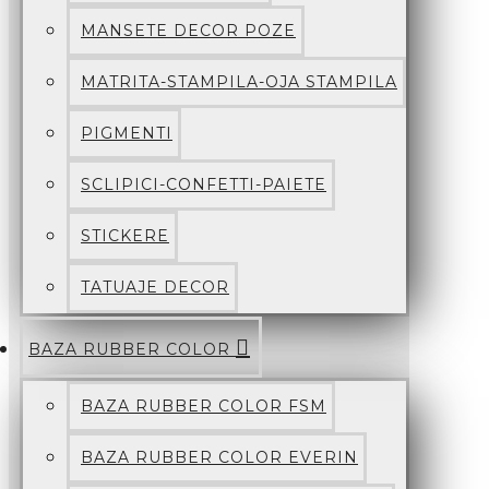
MANSETE DECOR POZE
MATRITA-STAMPILA-OJA STAMPILA
PIGMENTI
SCLIPICI-CONFETTI-PAIETE
STICKERE
TATUAJE DECOR
BAZA RUBBER COLOR
BAZA RUBBER COLOR FSM
BAZA RUBBER COLOR EVERIN