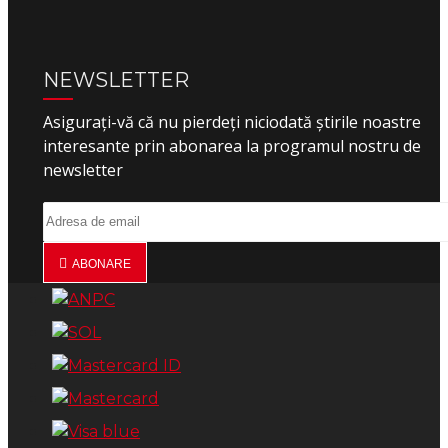
NEWSLETTER
Asigurați-vă că nu pierdeți niciodată știrile noastre
interesante prin abonarea la programul nostru de
newsletter
ABONARE