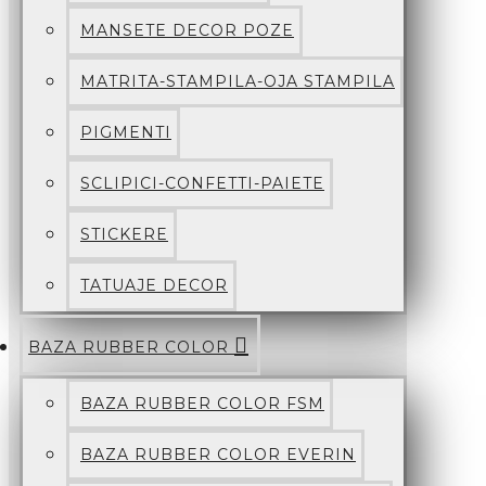
MANSETE DECOR POZE
MATRITA-STAMPILA-OJA STAMPILA
PIGMENTI
SCLIPICI-CONFETTI-PAIETE
STICKERE
TATUAJE DECOR
BAZA RUBBER COLOR
BAZA RUBBER COLOR FSM
BAZA RUBBER COLOR EVERIN