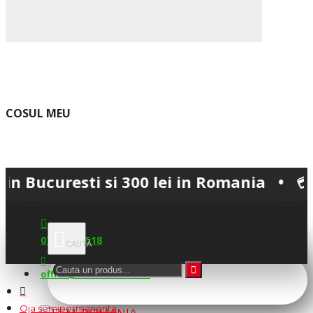
COSUL MEU
resti si 300 lei in Romania • 💳 Plata s
0745.677.518
office@fsm-romania.ro
Oja semipermanenta