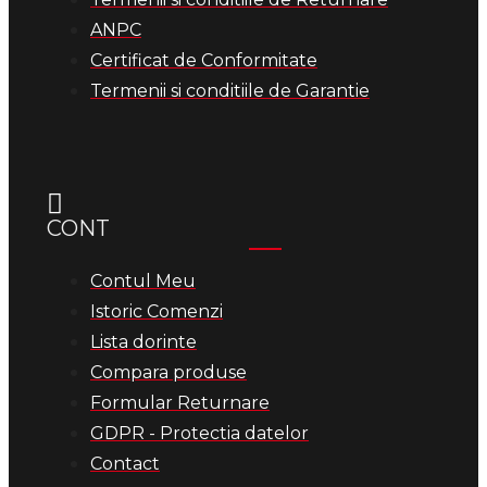
ANPC
Certificat de Conformitate
Termenii si conditiile de Garantie
CONT
Contul Meu
Istoric Comenzi
Lista dorinte
Compara produse
Formular Returnare
GDPR - Protectia datelor
Contact