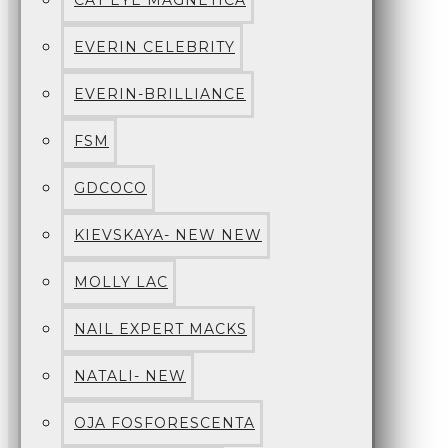
CAT EYE MAGNETICA
EVERIN CELEBRITY
EVERIN-BRILLIANCE
FSM
GDCOCO
KIEVSKAYA- NEW NEW
MOLLY LAC
NAIL EXPERT MACKS
NATALI- NEW
OJA FOSFORESCENTA