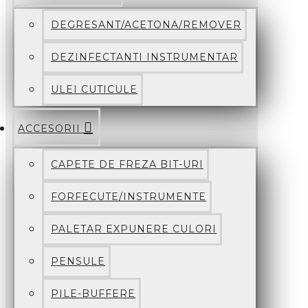
DEGRESANT/ACETONA/REMOVER
DEZINFECTANTI INSTRUMENTAR
ULEI CUTICULE
ACCESORII
CAPETE DE FREZA BIT-URI
FORFECUTE/INSTRUMENTE
PALETAR EXPUNERE CULORI
PENSULE
PILE-BUFFERE