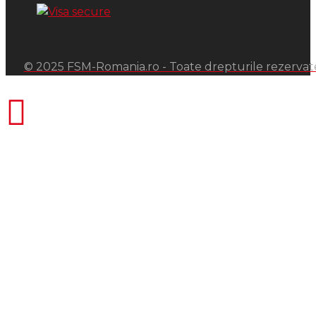
© 2025 FSM-Romania.ro - Toate drepturile rezervat