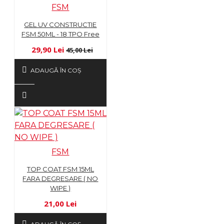
FSM
GEL UV CONSTRUCTIE
FSM 50ML - 18 TPO Free
29,90 Lei
45,00 Lei
ADAUGĂ ÎN COŞ
FSM
TOP COAT FSM 15ML
FARA DEGRESARE ( NO
WIPE )
21,00 Lei