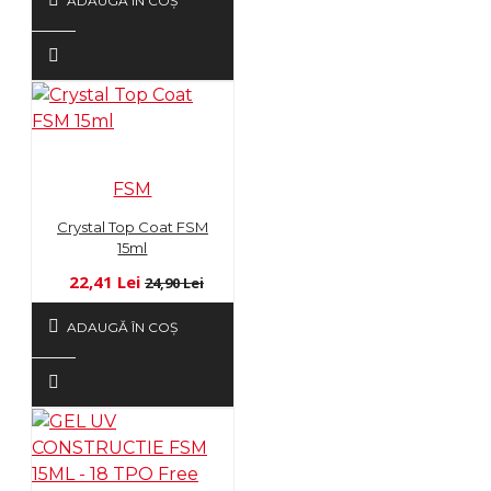
ADAUGĂ ÎN COŞ
FSM
Crystal Top Coat FSM
15ml
22,41 Lei
24,90 Lei
ADAUGĂ ÎN COŞ