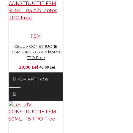
FSM
GEL UV CONSTRUCTIE
FSM 50ML - 03 Alb laptos
TPO Free
29,90 Lei
45,00 Lei
ADAUGĂ ÎN COŞ