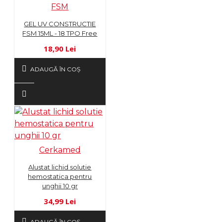
FSM
GEL UV CONSTRUCTIE
FSM 15ML - 18 TPO Free
18,90 Lei
ADAUGĂ ÎN COŞ
Cerkamed
Alustat lichid solutie
hemostatica pentru
unghii 10 gr
34,99 Lei
ADAUGĂ ÎN COŞ