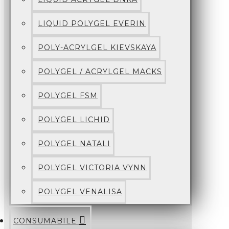
LIQUID POLYGEL EVERIN
POLY-ACRYLGEL KIEVSKAYA
POLYGEL / ACRYLGEL MACKS
POLYGEL FSM
POLYGEL LICHID
POLYGEL NATALI
POLYGEL VICTORIA VYNN
POLYGEL VENALISA
CONSUMABILE