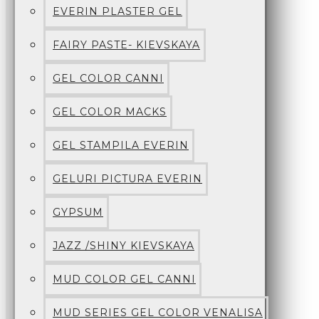
EVERIN PLASTER GEL
FAIRY PASTE- KIEVSKAYA
GEL COLOR CANNI
GEL COLOR MACKS
GEL STAMPILA EVERIN
GELURI PICTURA EVERIN
GYPSUM
JAZZ /SHINY KIEVSKAYA
MUD COLOR GEL CANNI
MUD SERIES GEL COLOR VENALISA