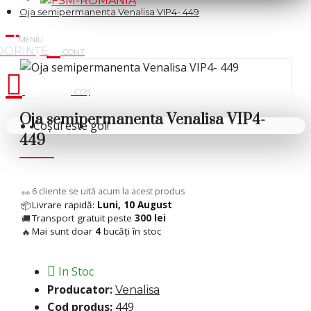
Oja semipermanenta Venalisa VIP4- 449
Cosul tau
Oja semipermanenta Venalisa VIP4-
Coșul este gol!
449
 %
7
cliente se uită acum la acest produs
👀
Livrare rapidă:
Luni, 10 August
📦
Transport gratuit peste
300 lei
🚚
Mai sunt doar
4
bucăți în stoc
🔥
In Stoc
Producator:
Venalisa
Cod produs:
449