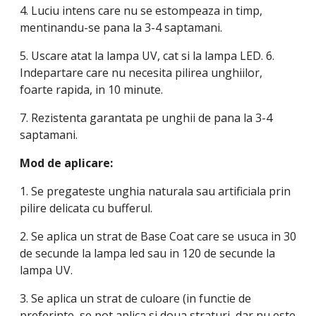
4. Luciu intens care nu se estompeaza in timp,
mentinandu-se pana la 3-4 saptamani.
5. Uscare atat la lampa UV, cat si la lampa LED. 6.
Indepartare care nu necesita pilirea unghiilor,
foarte rapida, in 10 minute.
7. Rezistenta garantata pe unghii de pana la 3-4
saptamani.
Mod de aplicare:
1. Se pregateste unghia naturala sau artificiala prin
pilire delicata cu bufferul.
2. Se aplica un strat de Base Coat care se usuca in 30
de secunde la lampa led sau in 120 de secunde la
lampa UV.
3. Se aplica un strat de culoare (in functie de
preferinte, se pot aplica si doua straturi, dar nu este