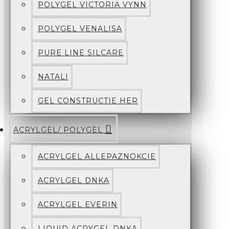
POLYGEL VICTORIA VYNN
POLYGEL VENALISA
PURE LINE SILCARE
NATALI
GEL CONSTRUCTIE HER
ACRYLGEL/ POLYGEL
ACRYLGEL ALLEPAZNOKCIE
ACRYLGEL DNKA
ACRYLGEL EVERIN
LIQUID ACRYGEL DNKA