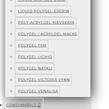
LIQUID POLYGEL EVERIN
POLY-ACRYLGEL KIEVSKAYA
POLYGEL / ACRYLGEL MACKS
POLYGEL FSM
POLYGEL LICHID
POLYGEL NATALI
POLYGEL VICTORIA VYNN
POLYGEL VENALISA
CONSUMABILE