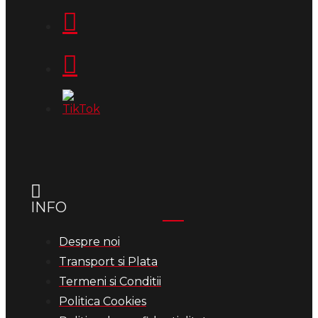
INFO
Despre noi
Transport si Plata
Termeni si Conditii
Politica Cookies