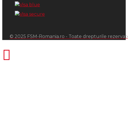
© 2025 FSM-Romania.ro - Toate drepturile rezervat