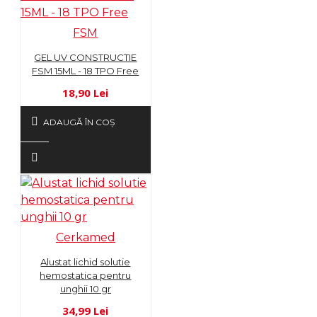
FSM
GEL UV CONSTRUCTIE
FSM 15ML - 18 TPO Free
18,90 Lei
ADAUGĂ ÎN COŞ
Cerkamed
Alustat lichid solutie
hemostatica pentru
unghii 10 gr
34,99 Lei