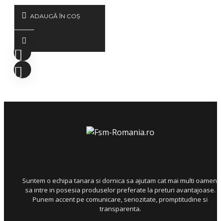
ADAUGĂ ÎN COŞ
Suntem o echipa tanara si dornica sa ajutam cat mai multi oameni
sa intre in posesia produselor preferate la preturi avantajoase.
Punem accent pe comunicare, seriozitate, promptitudine si
transparenta.