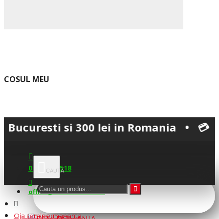
COSUL MEU
sti si 300 lei in Romania • 💳 Plata sec
0745.677.518
office@fsm-romania.ro
Oja semipermanenta