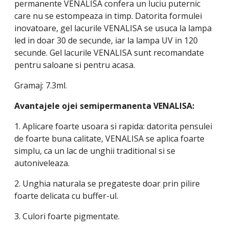
permanente VENALISA confera un luciu puternic
care nu se estompeaza in timp. Datorita formulei
inovatoare, gel lacurile VENALISA se usuca la lampa
led in doar 30 de secunde, iar la lampa UV in 120
secunde. Gel lacurile VENALISA sunt recomandate
pentru saloane si pentru acasa.
Gramaj: 7.3ml.
Avantajele ojei semipermanenta VENALISA:
1. Aplicare foarte usoara si rapida: datorita pensulei
de foarte buna calitate, VENALISA se aplica foarte
simplu, ca un lac de unghii traditional si se
autoniveleaza.
2. Unghia naturala se pregateste doar prin pilire
foarte delicata cu buffer-ul.
3. Culori foarte pigmentate.