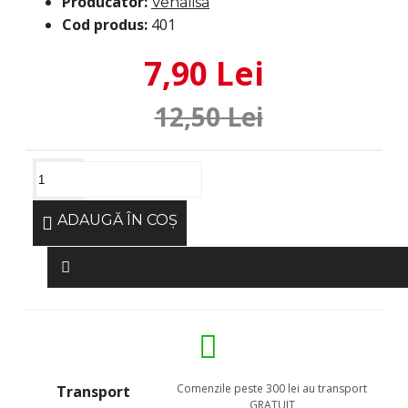
Producator:
Venalisa
Cod produs:
401
7,90 Lei
12,50 Lei
ADAUGĂ ÎN COŞ
Comenzile peste 300 lei au transport
Transport
GRATUIT