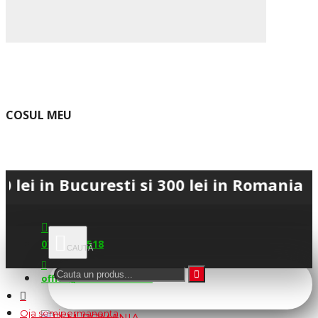
COSUL MEU
Bucuresti si 300 lei in Romania • 💳 Pla
0745.677.518
office@fsm-romania.ro
Oja semipermanenta