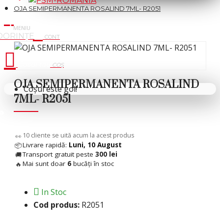
OJA SEMIPERMANENTA ROSALIND 7ML- R2051
Cosul tau
OJA SEMIPERMANENTA ROSALIND
Coșul este gol!
7ML- R2051
 %
6
cliente se uită acum la acest produs
👀
Livrare rapidă:
Luni, 10 August
📦
Transport gratuit peste
300 lei
🚚
Mai sunt doar
6
bucăți în stoc
🔥
In Stoc
Cod produs:
R2051