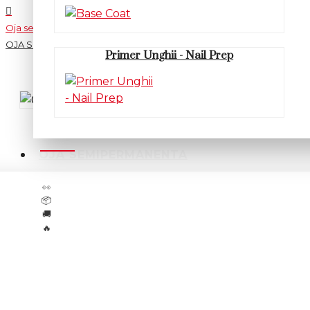
Oja semipermanenta
OJA SEMIPERMANENTA FSM 418 TPO Free
Primer Unghii - Nail Prep
OJA SEMIPERMANENTA FSM 41
OJA SEMIPERMANENTA
11
cliente se uită acum la acest produs
👀
Livrare rapidă:
Luni, 10 August
📦
Transport gratuit peste
300 lei
🚚
Mai sunt doar
6
bucăți în stoc
🔥
In Stoc
Producator:
FSM
Cod produs:
FSM418