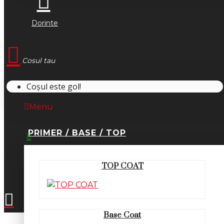
Dorinte
Cosul tau
Coșul este gol!
Menu
PRIMER / BASE / TOP
0745.677.518
TOP COAT
office@fsm-romania.ro
Base Coat