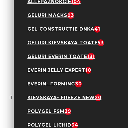
ALLEPAZNOKCIE
104
GELURI MACKS
93
GEL CONSTRUCTIE DNKA
41
Oja Semipermanenta
Everin Celebrity 15ml-
03 TPO Free
GELURI KIEVSKAYA TOATE
53
22,43 Lei
29,90 Lei
GELURI EVERIN TOATE
131
EVERIN JELLY EXPERT
10
EVERIN- FORMING
30
Oja Semipermanenta
Everin Celebrity 15ml-
KIEVSKAYA- FREEZE NEW
20
05 TPO Free
22,43 Lei
29,90 Lei
POLYGEL FSM
39
POLYGEL LICHID
34