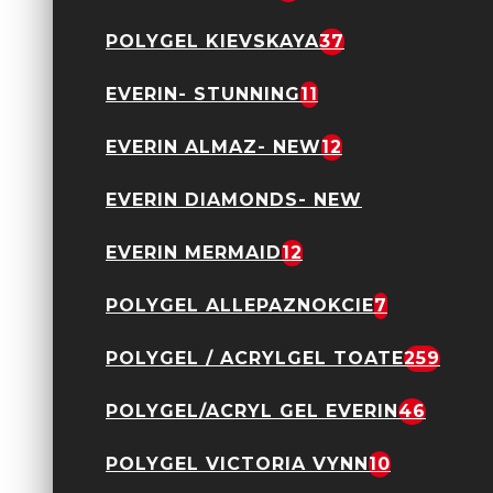
POLYGEL KIEVSKAYA
37
EVERIN- STUNNING
11
GEL UV CONSTRUCTIE
FSM 50ML - 03 Alb
EVERIN ALMAZ- NEW
12
laptos TPO Free
29,90 Lei
45,00 Lei
EVERIN DIAMONDS- NEW
EVERIN MERMAID
12
POLYGEL ALLEPAZNOKCIE
7
GEL UV CONSTRUCTIE
FSM 50ML - 18 TPO
Free
POLYGEL / ACRYLGEL TOATE
259
29,90 Lei
45,00 Lei
POLYGEL/ACRYL GEL EVERIN
46
POLYGEL VICTORIA VYNN
10