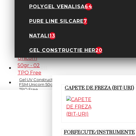
POLYGEL VENALISA
64
GEL UV CONSTRUCTIE
FSM 50ML - 01 Clear
TPO Free
PURE LINE SILCARE
7
45,00 Lei
NATALI
13
GEL CONSTRUCTIE HER
20
ACCESORII
Gel UV Constructie
GEL COLOR
FSM Unicorn 50gr - 02
CAPETE DE FREZA (BIT-URI)
TPO Free
59,90 Lei
FORFECUTE/INSTRUMENTE