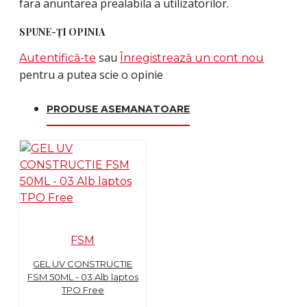
fara anuntarea prealabila a utilizatorilor.
SPUNE-ŢI OPINIA
sau
Autentifică-te
Înregistrează un cont nou
pentru a putea scie o opinie
PRODUSE ASEMANATOARE
FSM
GEL UV CONSTRUCTIE
FSM 50ML - 03 Alb laptos
TPO Free