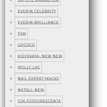
CAT EYE MAGNETICA
EVERIN CELEBRITY
EVERIN-BRILLIANCE
FSM
GDCOCO
KIEVSKAYA- NEW NEW
MOLLY LAC
NAIL EXPERT MACKS
NATALI- NEW
OJA FOSFORESCENTA