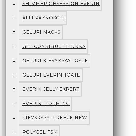
SHIMMER OBSESSION EVERIN
ALLEPAZNOKCIE
GELURI MACKS
GEL CONSTRUCTIE DNKA
GELURI KIEVSKAYA TOATE
GELURI EVERIN TOATE
EVERIN JELLY EXPERT
EVERIN- FORMING
KIEVSKAYA- FREEZE NEW
POLYGEL FSM