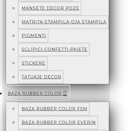
MANSETE DECOR POZE
MATRITA-STAMPILA-OJA STAMPILA
PIGMENTI
SCLIPICI-CONFETTI-PAIETE
STICKERE
TATUAJE DECOR
BAZA RUBBER COLOR
BAZA RUBBER COLOR FSM
BAZA RUBBER COLOR EVERIN