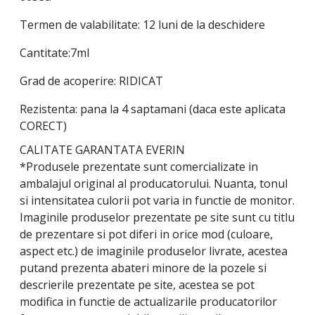
Termen de valabilitate: 12 luni de la deschidere
Cantitate:7ml
Grad de acoperire: RIDICAT
Rezistenta: pana la 4 saptamani (daca este aplicata
CORECT)
CALITATE GARANTATA EVERIN
*Produsele prezentate sunt comercializate in
ambalajul original al producatorului. Nuanta, tonul
si intensitatea culorii pot varia in functie de monitor.
Imaginile produselor prezentate pe site sunt cu titlu
de prezentare si pot diferi in orice mod (culoare,
aspect etc.) de imaginile produselor livrate, acestea
putand prezenta abateri minore de la pozele si
descrierile prezentate pe site, acestea se pot
modifica in functie de actualizarile producatorilor