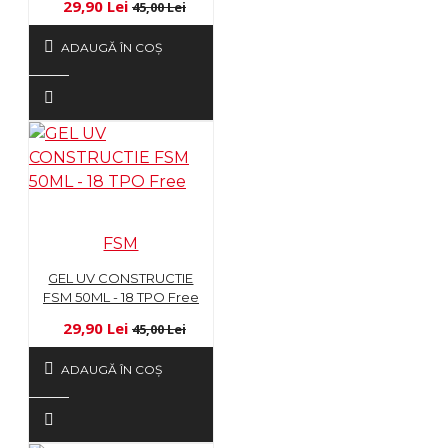
29,90 Lei
45,00 Lei
ADAUGĂ ÎN COŞ
FSM
GEL UV CONSTRUCTIE
FSM 50ML - 18 TPO Free
29,90 Lei
45,00 Lei
ADAUGĂ ÎN COŞ