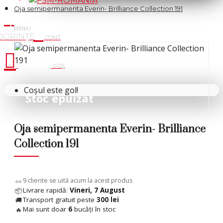
Oja semipermanenta Everin- Brilliance Collection 191
Cosul tau
Coșul este gol!
Stoc epuizat
 %
Oja semipermanenta Everin- Brilliance
Collection 191
6
cliente se uită acum la acest produs
👀
Livrare rapidă:
Vineri, 7 August
📦
Transport gratuit peste
300 lei
🚚
Mai sunt doar
6
bucăți în stoc
🔥