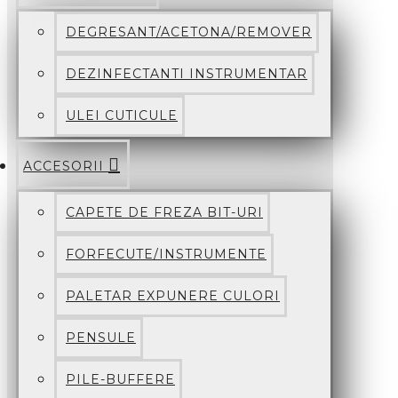
DEGRESANT/ACETONA/REMOVER
DEZINFECTANTI INSTRUMENTAR
ULEI CUTICULE
ACCESORII
CAPETE DE FREZA BIT-URI
FORFECUTE/INSTRUMENTE
PALETAR EXPUNERE CULORI
PENSULE
PILE-BUFFERE