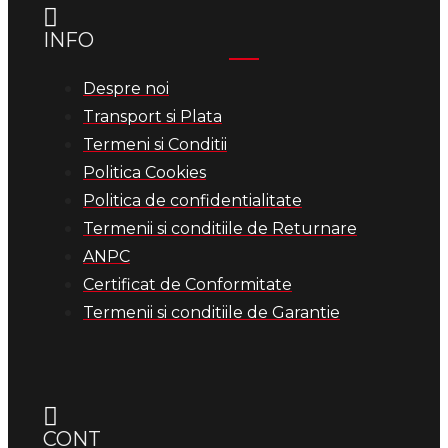
INFO
Despre noi
Transport si Plata
Termeni si Conditii
Politica Cookies
Politica de confidentialitate
Termenii si conditiile de Returnare
ANPC
Certificat de Conformitate
Termenii si conditiile de Garantie
CONT