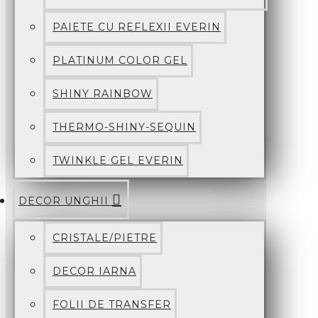
PAIETE CU REFLEXII EVERIN
PLATINUM COLOR GEL
SHINY RAINBOW
THERMO-SHINY-SEQUIN
TWINKLE GEL EVERIN
DECOR UNGHII
CRISTALE/PIETRE
DECOR IARNA
FOLII DE TRANSFER