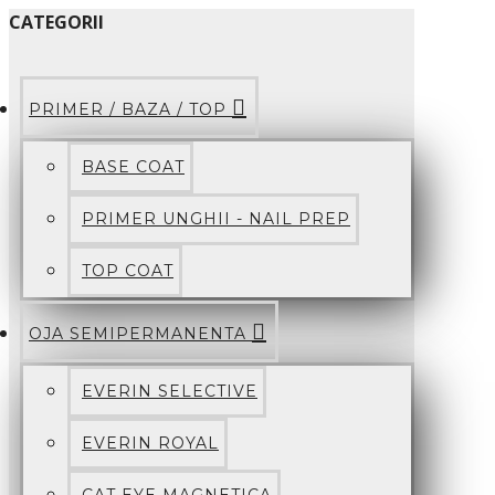
CATEGORII
PRIMER / BAZA / TOP
BASE COAT
PRIMER UNGHII - NAIL PREP
TOP COAT
OJA SEMIPERMANENTA
EVERIN SELECTIVE
EVERIN ROYAL