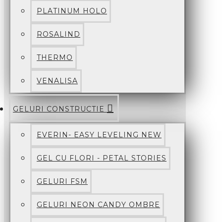
PLATINUM HOLO
ROSALIND
THERMO
VENALISA
GELURI CONSTRUCTIE
EVERIN- EASY LEVELING NEW
GEL CU FLORI - PETAL STORIES
GELURI FSM
GELURI NEON CANDY OMBRE