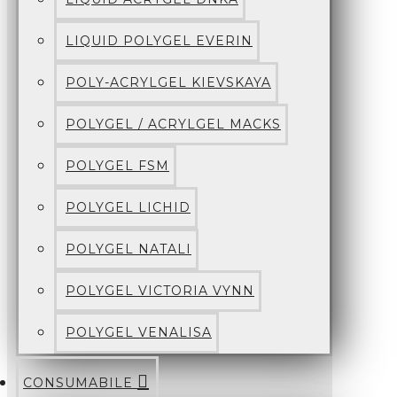
LIQUID POLYGEL EVERIN
POLY-ACRYLGEL KIEVSKAYA
POLYGEL / ACRYLGEL MACKS
POLYGEL FSM
POLYGEL LICHID
POLYGEL NATALI
POLYGEL VICTORIA VYNN
POLYGEL VENALISA
CONSUMABILE