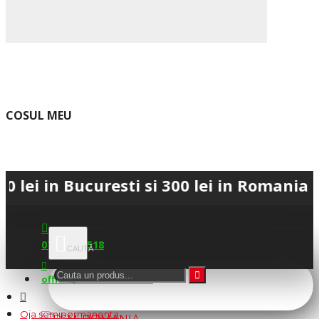
COSUL MEU
 Bucuresti si 300 lei in Romania • 💳 Pl
0745.677.518
office@fsm-romania.ro
Oja semipermanenta