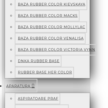
BAZA RUBBER COLOR KIEVSKAYA
BAZA RUBBER COLOR MACKS
BAZA RUBBER COLOR MOLLYLAC
BAZA RUBBER COLOR VENALISA
BAZA RUBBER COLOR VICTORIA VYNN
DNKA RUBBER BASE
RUBBER BASE HER COLOR
APARATURA
ASPIRATOARE PRAF