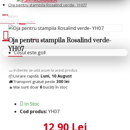
Oja pentru stampila Rosalind verde- YH07
Cosul tau
Oja pentru stampila Rosalind verde-
YH07
Coșul este gol!
9
cliente se uită acum la acest produs
👀
Livrare rapidă:
Luni, 10 August
📦
Transport gratuit peste
300 lei
🚚
Mai sunt doar
6
bucăți în stoc
🔥
In Stoc
Cod produs:
YH07
12,90 Lei