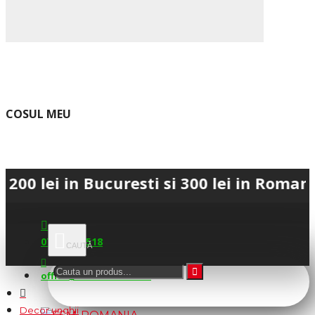
COSUL MEU
 in Bucuresti si 300 lei in Romania • 💳
0745.677.518
office@fsm-romania.ro
Decor unghii