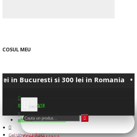
COSUL MEU
curesti si 300 lei in Romania • 💳 Plata
0745.677.518
office@fsm-romania.ro
Gel Unghii UV/LED