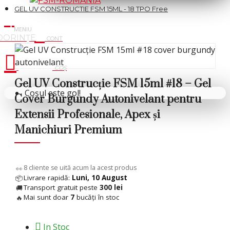
GEL UV CONSTRUCTIE FSM 15ML - 18 TPO Free
Cosul tau
Gel UV Construcție FSM 15ml #18 – Gel
Coșul este gol!
Cover Burgundy Autonivelant pentru
Extensii Profesionale, Apex și
Manichiuri Premium
10
cliente se uită acum la acest produs
👀
Livrare rapidă:
Luni, 10 August
📦
Transport gratuit peste
300 lei
🚚
Mai sunt doar
7
bucăți în stoc
🔥
In Stoc