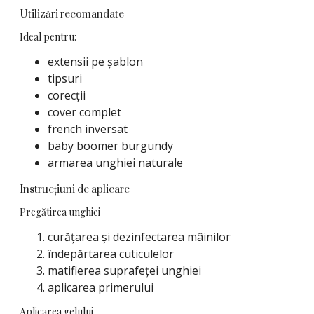
Utilizări recomandate
Ideal pentru:
extensii pe șablon
tipsuri
corecții
cover complet
french inversat
baby boomer burgundy
armarea unghiei naturale
Instrucțiuni de aplicare
Pregătirea unghiei
curățarea și dezinfectarea mâinilor
îndepărtarea cuticulelor
matifierea suprafeței unghiei
aplicarea primerului
Aplicarea gelului