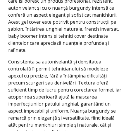
care își doresc un produs profesional, rezistent,
autonivelant și cu o nuanță burgundy intensă ce
conferă un aspect elegant și sofisticat manichiurii.
Acest gel cover este potrivit pentru construcții pe
șablon, întărirea unghiei naturale, french inversat,
baby boomer intens și tehnici cover destinate
clientelor care apreciază nuanțele profunde și
rafinate.
Consistența sa autonivelantă și densitatea
controlată îi permit tehnicianului să modeleze
apexul cu precizie, fără a întâmpina dificultăți
precum scurgeri sau denivelări. Textura oferă
suficient timp de lucru pentru corectarea formei, iar
acoperirea superioară ajută la mascarea
imperfecțiunilor patului unghial, garantând un
aspect impecabil și uniform. Nuanța burgundy se
remarcă prin eleganță și versatilitate, fiind ideală
atât pentru manichiuri simple și naturale, cât și