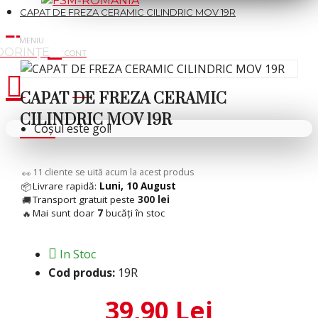
CAPAT DE FREZA CERAMIC CILINDRIC MOV 19R
Cosul tau
CAPAT DE FREZA CERAMIC
CILINDRIC MOV 19R
Coșul este gol!
11
cliente se uită acum la acest produs
👀
Livrare rapidă:
Luni, 10 August
📦
Transport gratuit peste
300 lei
🚚
Mai sunt doar
7
bucăți în stoc
🔥
In Stoc
Cod produs:
19R
39,90 Lei