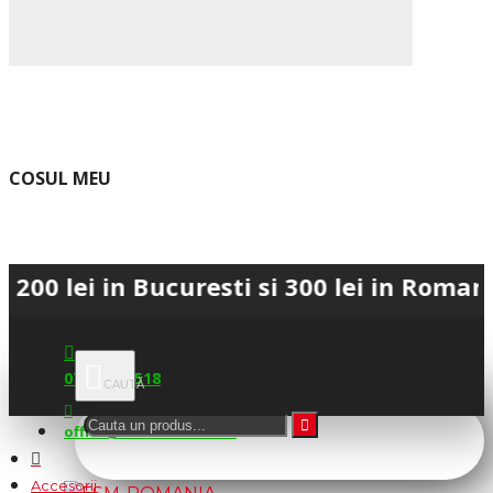
COSUL MEU
 in Bucuresti si 300 lei in Romania • 💳
0745.677.518
office@fsm-romania.ro
Accesorii