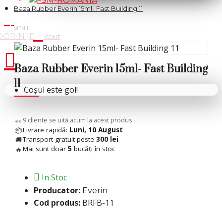
Baza Rubber Everin 15ml- Fast Building 11
Cosul tau
Baza Rubber Everin 15ml- Fast Building
11
Coșul este gol!
5
cliente se uită acum la acest produs
👀
Livrare rapidă:
Luni, 10 August
📦
Transport gratuit peste
300 lei
🚚
Mai sunt doar
5
bucăți în stoc
🔥
In Stoc
Producator:
Everin
Cod produs:
BRFB-11