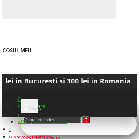
COSUL MEU
Bucuresti si 300 lei in Romania • 💳 Pla
0745.677.518
office@fsm-romania.ro
Oja semipermanenta