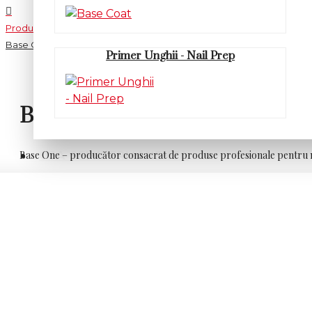
Producător
Base One
Primer Unghii - Nail Prep
Base One
Base One – producător consacrat de produse profesionale pentru
OJA SEMIPERMANENTA
Base One este un producător recunoscut în domeniul produ
performanța constantă a produselor sale. Brandul Base On
înfrumusețare.
Într-un domeniu competitiv, unde fiecare detaliu contea
utilizatorii care doresc rezultate de salon acasă. Formule
Gama de produse Base One pentru manichiură profesională