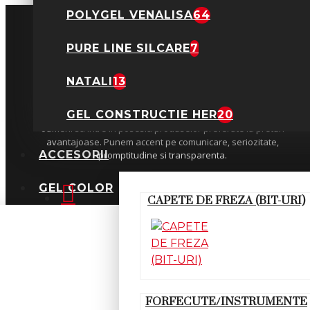
POLYGEL VENALISA
64
PURE LINE SILCARE
7
NATALI
13
GEL CONSTRUCTIE HER
20
Suntem o echipa tanara si dornica sa ajutam cat mai multi
oameni sa intre in posesia produselor preferate la preturi
avantajoase. Punem accent pe comunicare, seriozitate,
ACCESORII
promptitudine si transparenta.
GEL COLOR
CAPETE DE FREZA (BIT-URI)
FORFECUTE/INSTRUMENTE