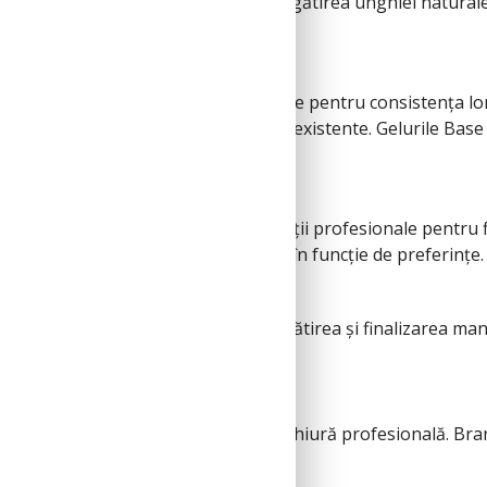
ei manichiuri profesionale, de la pregătirea unghiei natural
 și de lungă durată.
use ale brandului, fiind recunoscute pentru consistența lor e
, precum și întreținerea manichiurilor existente. Gelurile Bas
ă durabilă, iar Base One oferă soluții profesionale pentru 
 luciu intens sau un finisaj elegant, în funcție de preferințe.
duse auxiliare necesare pentru pregătirea și finalizarea mani
zată.
elor ridicate din industria de manichiură profesională. Bran
u saloane.