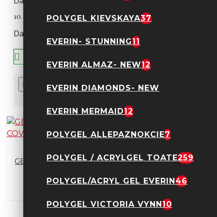
Da, produsele sunt compatibile cu tehnici moderne de m
10. Produsele Base One pot fi utilizate acasă?
POLYGEL KIEVSKAYA
37
Da, pot fi utilizate atât profesional, cât și personal.
EVERIN- STUNNING
11
EVERIN ALMAZ- NEW
12
EVERIN DIAMONDS- NEW
Sortare
Afisare
EVERIN MERMAID
12
POLYGEL ALLEPAZNOKCIE
7
POLYGEL / ACRYLGEL TOATE
259
GEL CONSTRUCTIE BASE ONE
COVER DARK 15 GR
POLYGEL/ACRYL GEL EVERIN
46
17,90 Lei
24,79 Lei
POLYGEL VICTORIA VYNN
10