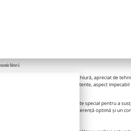
 manichiură
selor profesionale pentru manichiură, apreciat de tehnicien
e este asociat cu manichiuri rezistente, aspect impecabil și
ză, Base One oferă produse dezvoltate special pentru a susți
le sunt gândite pentru stabilitate, aderență optimă și un cont