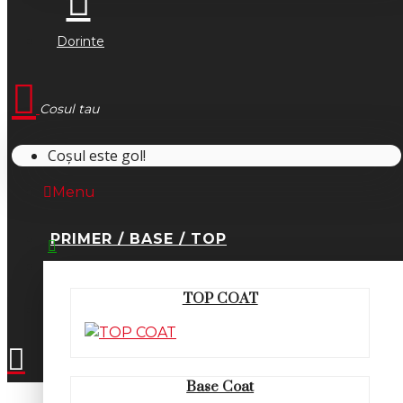
Dorinte
Cosul tau
Coșul este gol!
Menu
PRIMER / BASE / TOP
0745.677.518
TOP COAT
office@fsm-romania.ro
Base Coat