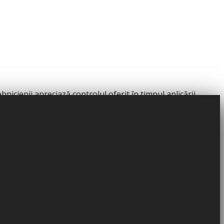
nicienii apreciază controlul oferit în timpul aplicării,
te pentru rezultate de durată și clienți mulțumiți.