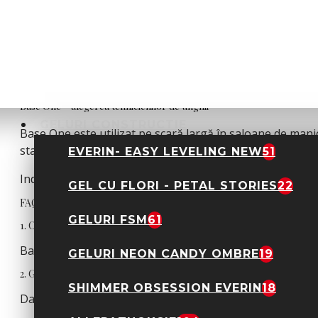
Formule stabile și ușor de aplicat
Aderență ridicată și rezistență îndelungată
Compatibilitate cu lămpi UV și LED
Potrivite pentru tehnici moderne de manichiură
Rezultate profesionale constante
Base One – alegerea tehnicienilor de unghii
GELURI CONSTRUCTIE
Base One este utilizat pe scară largă în saloane de manich
stabilitatea gelurilor și aspectul final al manichiurilor 
EVERIN- EASY LEVELING NEW
51
Indiferent dacă este vorba despre manichiuri clasice, exte
GEL CU FLORI - PETAL STORIES
22
FAQ – Întrebări frecvente despre Base One
GELURI FSM
61
1. Ce produse oferă Base One?
Base One oferă geluri UV, baze, topuri și produse auxil
GELURI NEON CANDY OMBRE
19
2. Gelurile Base One sunt potrivite pentru construcție?
SHIMMER OBSESSION EVERIN
18
Da, gelurile sunt ideale pentru construcții, extensii și înt