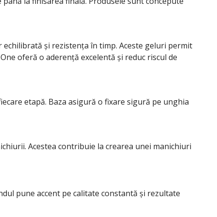
e până la finisarea finală. Produsele sunt concepute
chilibrată și rezistența în timp. Aceste geluri permit
e One oferă o aderență excelentă și reduc riscul de
fiecare etapă. Baza asigură o fixare sigură pe unghia
chiurii. Acestea contribuie la crearea unei manichiuri
dul pune accent pe calitate constantă și rezultate