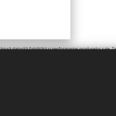
iură datorită fiabilității și performanței produselor sale. Teh
realizate cu produsele Base One.
nsii sau întrețineri periodice, Base One oferă soluții eficien
iare pentru manichiură profesională.
reținere.