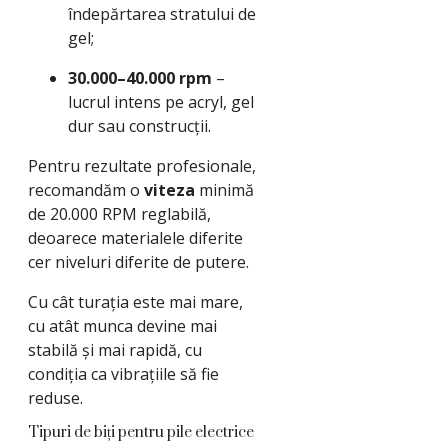
îndepărtarea stratului de
gel;
30.000–40.000 rpm
–
lucrul intens pe acryl, gel
dur sau construcții.
Pentru rezultate profesionale,
recomandăm o
viteza
minimă
de 20.000 RPM reglabilă,
deoarece materialele diferite
cer niveluri diferite de putere.
Cu cât turația este mai mare,
cu atât munca devine mai
stabilă și mai rapidă, cu
condiția ca vibrațiile să fie
reduse.
Tipuri de biți pentru pile electrice