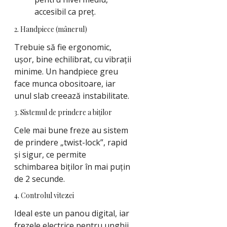
accesibil ca preț.
2. Handpiece (mânerul)
Trebuie să fie ergonomic,
ușor, bine echilibrat, cu vibrații
minime. Un handpiece greu
face munca obositoare, iar
unul slab creează instabilitate.
3. Sistemul de prindere a biților
Cele mai bune freze au sistem
de prindere „twist-lock”, rapid
și sigur, ce permite
schimbarea biților în mai puțin
de 2 secunde.
4. Controlul vitezei
Ideal este un panou digital, iar
frezele electrice pentru unghii