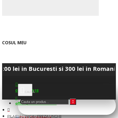
COSUL MEU
n Bucuresti si 300 lei in Romania • 💳 P
0745.677.518
office@fsm-romania.ro
PILA ELECTRICA - FREZA UNGHII