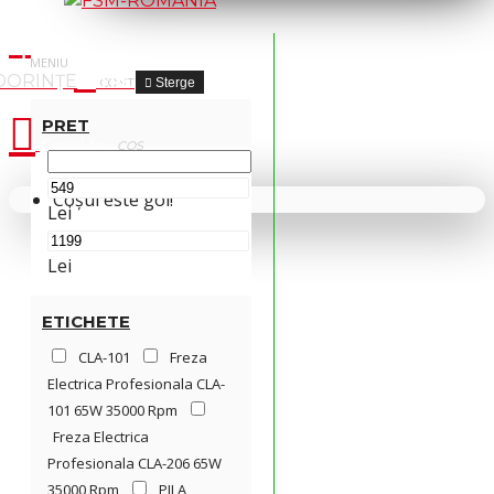
FILTRE
Sterge
PRET
Cosul tau
Coșul este gol!
Lei
Lei
ETICHETE
CLA-101
Freza
Electrica Profesionala CLA-
101 65W 35000 Rpm
Freza Electrica
Profesionala CLA-206 65W
35000 Rpm
PILA