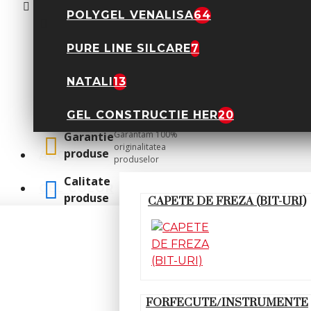
BTE-14A
POLYGEL VENALISA
64
39,90 Lei
PURE LINE SILCARE
7
Comenzile peste
Transport
NATALI
13
300 lei au
Gratuit
transport
GEL CONSTRUCTIE HER
20
GRATUIT
Garantam 100%
Garantie
originalitatea
produse
ACCESORII
produselor
Raport calitate -
Calitate
GEL COLOR
pret excelent
produse
CAPETE DE FREZA (BIT-URI)
OPINII
FORFECUTE/INSTRUMENTE
SPUNE-ŢI OPINIA