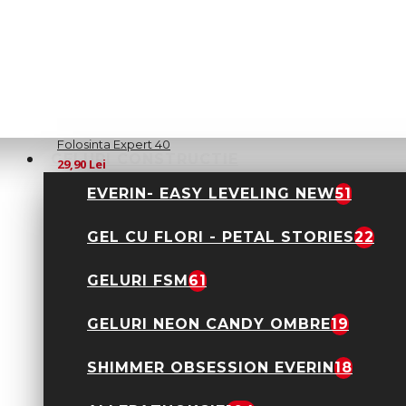
Baza Metalica Staleks
Pentru Pile de Unica
Folosinta Expert 40
GELURI CONSTRUCTIE
29,90 Lei
EVERIN- EASY LEVELING NEW
51
GEL CU FLORI - PETAL STORIES
22
GELURI FSM
61
GELURI NEON CANDY OMBRE
19
SHIMMER OBSESSION EVERIN
18
Betisoare Pentru
Impins Cuticula Din