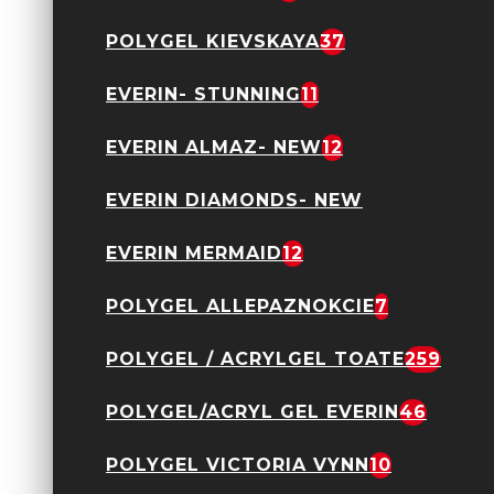
POLYGEL KIEVSKAYA
37
EVERIN- STUNNING
11
Capăt Freza / Bit
EVERIN ALMAZ- NEW
12
Tungsten Carbide
Albastru 2,3 x 5mm. -
BTE-13A
EVERIN DIAMONDS- NEW
39,90 Lei
EVERIN MERMAID
12
POLYGEL ALLEPAZNOKCIE
7
POLYGEL / ACRYLGEL TOATE
259
POLYGEL/ACRYL GEL EVERIN
46
Capăt Freza / Bit
POLYGEL VICTORIA VYNN
10
Tungsten Carbide
Albastru 2,3 x 8mm. -