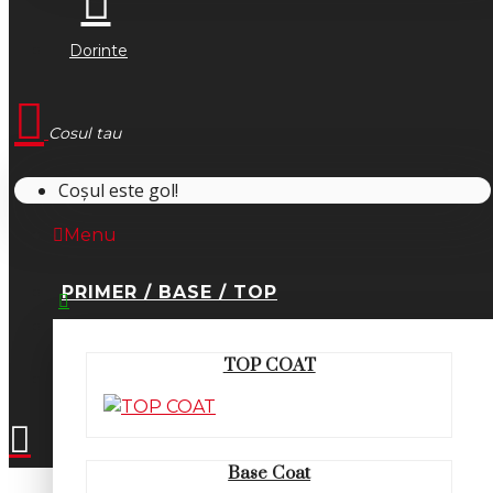
Dorinte
Cosul tau
Coșul este gol!
Menu
PRIMER / BASE / TOP
0745.677.518
TOP COAT
office@fsm-romania.ro
Base Coat