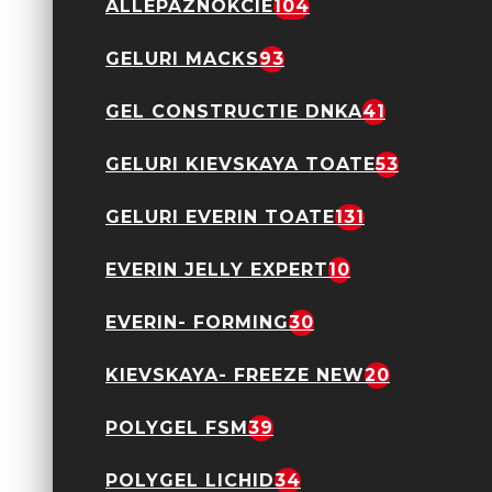
PVC Set 100 Bucati-
ALLEPAZNOKCIE
104
Albastru
19,90 Lei
GELURI MACKS
93
GEL CONSTRUCTIE DNKA
41
GELURI KIEVSKAYA TOATE
53
GELURI EVERIN TOATE
131
EVERIN JELLY EXPERT
10
Betisoare Pentru
EVERIN- FORMING
30
Impins Cuticula Din
PVC Set 100 Bucati-
Verde
KIEVSKAYA- FREEZE NEW
20
19,90 Lei
POLYGEL FSM
39
POLYGEL LICHID
34