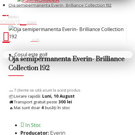
Oja semipermanenta Everin- Brilliance Collection 192
Cosul tau
Coșul este gol!
Oja semipermanenta Everin- Brilliance
Collection 192
 %
9
cliente se uită acum la acest produs
👀
Livrare rapidă:
Luni, 10 August
📦
Transport gratuit peste
300 lei
🚚
Mai sunt doar
4
bucăți în stoc
🔥
In Stoc
Producator:
Everin