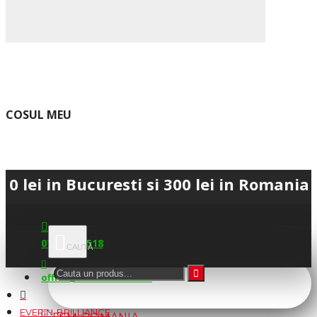
COSUL MEU
 Bucuresti si 300 lei in Romania • 💳 Pl
0745.677.518
office@fsm-romania.ro
EVERIN-BRILLIANCE