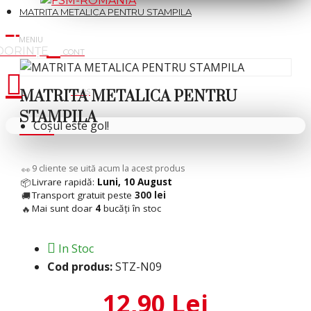
MATRITA METALICA PENTRU STAMPILA
Cosul tau
MATRITA METALICA PENTRU
STAMPILA
Coșul este gol!
10
cliente se uită acum la acest produs
👀
Livrare rapidă:
Luni, 10 August
📦
Transport gratuit peste
300 lei
🚚
Mai sunt doar
4
bucăți în stoc
🔥
In Stoc
Cod produs:
STZ-N09
12,90 Lei