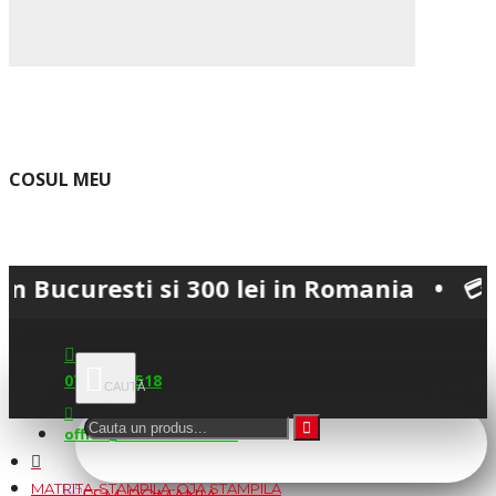
COSUL MEU
resti si 300 lei in Romania • 💳 Plata s
0745.677.518
office@fsm-romania.ro
MATRITA-STAMPILA-OJA STAMPILA