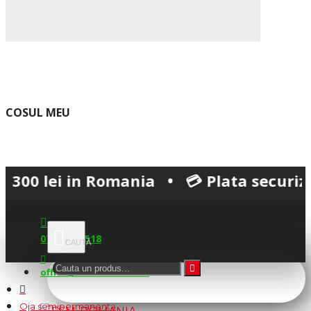
COSUL MEU
lei in Romania • 💳 Plata securizată • 
0745.677.518
office@fsm-romania.ro
Oja semipermanenta