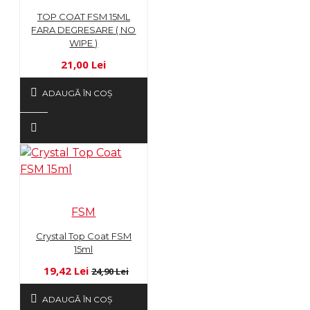
TOP COAT FSM 15ML
FARA DEGRESARE ( NO
WIPE )
21,00 Lei
ADAUGĂ ÎN COŞ
FSM
Crystal Top Coat FSM
15ml
19,42 Lei
24,90 Lei
ADAUGĂ ÎN COŞ