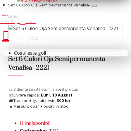
Set 6 Culori Oja Semipermanenta Venalisa- 2221
Cosul tau
Indisponibil
Coșul este gol!
Set 6 Culori Oja Semipermanenta
Venalisa- 2221
8
cliente se uită acum la acest produs
👀
Livrare rapidă:
Luni, 10 August
📦
Transport gratuit peste
300 lei
🚚
Mai sunt doar
7
bucăți în stoc
🔥
Indisponibil
Cod produs:
2221