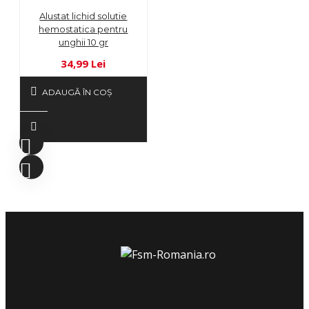
Alustat lichid solutie
hemostatica pentru
unghii 10 gr
34,99 Lei
ADAUGĂ ÎN COŞ