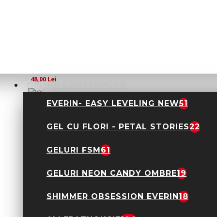
Oja semipermanenta
DNKa 12ml- Ultra
Black
48,00 Lei
GELURI CONSTRUCTIE
EVERIN- EASY LEVELING NEW
51
GEL CU FLORI - PETAL STORIES
22
Oja semipermanenta
DNKa 12ml- Ultra
GELURI FSM
61
White
48,00 Lei
GELURI NEON CANDY OMBRE
19
SHIMMER OBSESSION EVERIN
18