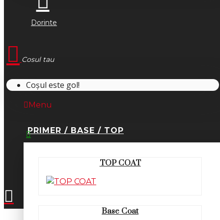
Dorinte
Cosul tau
Coșul este gol!
Menu
PRIMER / BASE / TOP
0745.677.518
TOP COAT
office@fsm-romania.ro
Base Coat