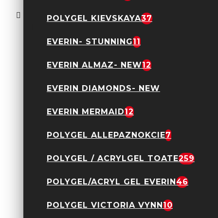
Oja Semipermanenta
Everin Celebrity 15ml-
05 TPO Free
POLYGEL KIEVSKAYA
37
22,43 Lei
29,90 Lei
EVERIN- STUNNING
11
EVERIN ALMAZ- NEW
12
EVERIN DIAMONDS- NEW
EVERIN MERMAID
12
GEL COLOR MUD
POLYGEL ALLEPAZNOKCIE
7
SERIES VENALISA V23
3,90 Lei
12,99 Lei
POLYGEL / ACRYLGEL TOATE
259
POLYGEL/ACRYL GEL EVERIN
46
POLYGEL VICTORIA VYNN
10