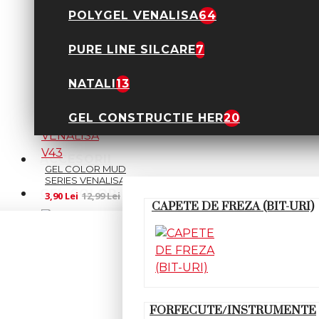
POLYGEL VENALISA
64
GEL COLOR MUD
SERIES VENALISA V29
3,90 Lei
12,99 Lei
PURE LINE SILCARE
7
NATALI
13
GEL CONSTRUCTIE HER
20
ACCESORII
GEL COLOR MUD
SERIES VENALISA V43
GEL COLOR
3,90 Lei
12,99 Lei
CAPETE DE FREZA (BIT-URI)
FORFECUTE/INSTRUMENTE