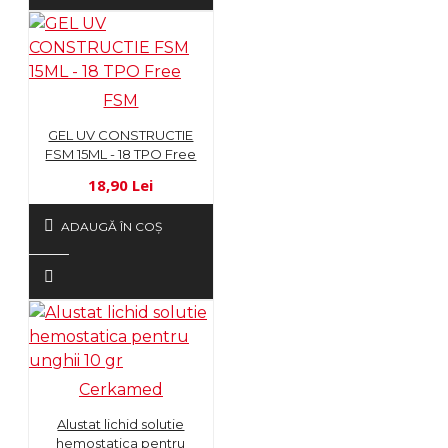
FSM
GEL UV CONSTRUCTIE
FSM 15ML - 18 TPO Free
18,90 Lei
ADAUGĂ ÎN COŞ
Cerkamed
Alustat lichid solutie
hemostatica pentru