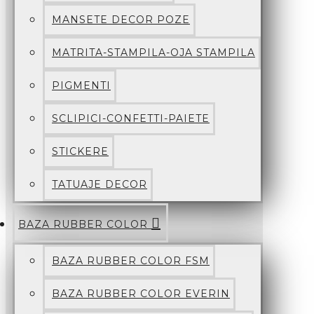
MANSETE DECOR POZE
MATRITA-STAMPILA-OJA STAMPILA
PIGMENTI
SCLIPICI-CONFETTI-PAIETE
STICKERE
TATUAJE DECOR
BAZA RUBBER COLOR
BAZA RUBBER COLOR FSM
BAZA RUBBER COLOR EVERIN