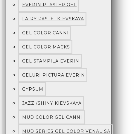
EVERIN PLASTER GEL
FAIRY PASTE- KIEVSKAYA
GEL COLOR CANNI
GEL COLOR MACKS
GEL STAMPILA EVERIN
GELURI PICTURA EVERIN
GYPSUM
JAZZ /SHINY KIEVSKAYA
MUD COLOR GEL CANNI
MUD SERIES GEL COLOR VENALISA