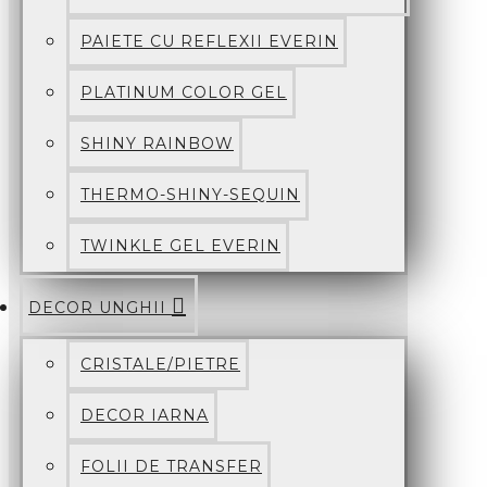
PAIETE CU REFLEXII EVERIN
PLATINUM COLOR GEL
SHINY RAINBOW
THERMO-SHINY-SEQUIN
TWINKLE GEL EVERIN
DECOR UNGHII
CRISTALE/PIETRE
DECOR IARNA
FOLII DE TRANSFER