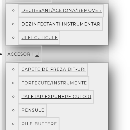
DEGRESANT/ACETONA/REMOVER
DEZINFECTANTI INSTRUMENTAR
ULEI CUTICULE
ACCESORII
CAPETE DE FREZA BIT-URI
FORFECUTE/INSTRUMENTE
PALETAR EXPUNERE CULORI
PENSULE
PILE-BUFFERE