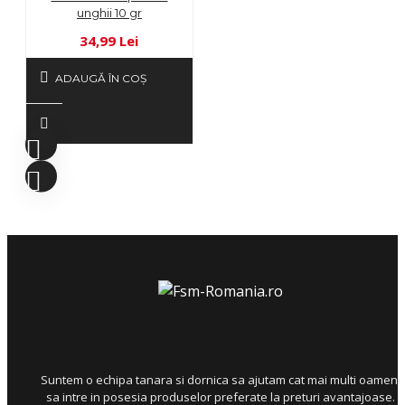
unghii 10 gr
34,99 Lei
ADAUGĂ ÎN COŞ
Suntem o echipa tanara si dornica sa ajutam cat mai multi oameni
sa intre in posesia produselor preferate la preturi avantajoase.