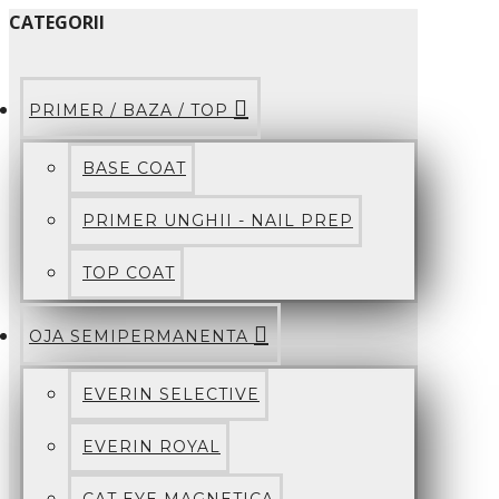
CATEGORII
PRIMER / BAZA / TOP
BASE COAT
PRIMER UNGHII - NAIL PREP
TOP COAT
OJA SEMIPERMANENTA
EVERIN SELECTIVE
EVERIN ROYAL