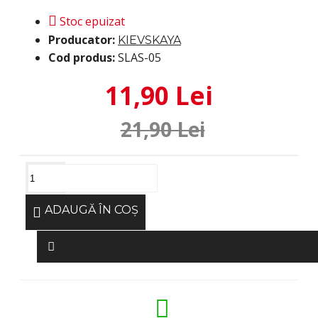
Stoc epuizat
Producator:
KIEVSKAYA
Cod produs:
SLAS-05
11,90 Lei
21,90 Lei
ADAUGĂ ÎN COŞ