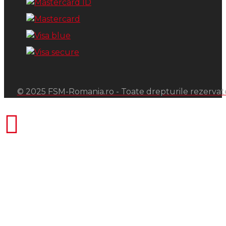
© 2025 FSM-Romania.ro - Toate drepturile rezervat