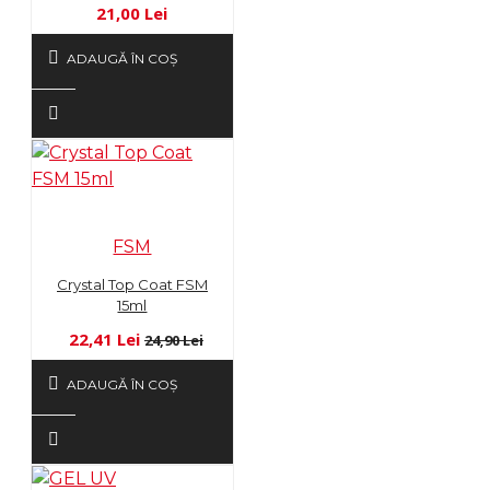
21,00 Lei
ADAUGĂ ÎN COŞ
FSM
Crystal Top Coat FSM
15ml
22,41 Lei
24,90 Lei
ADAUGĂ ÎN COŞ