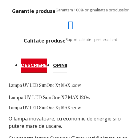
Garantam 100% originalitatea produselor
Garantie produse
Raport calitate - pret excelent
Calitate produse
DESCRIERE
OPINII
Lampa UV LED SunOne X7 MAX 120w
Lampa UV LED SunOne X7 MAX 120w
Lampa UV LED SunOne X7 MAX 120w
O lampa inovatoare, cu economie de energie si o
putere mare de uscare.