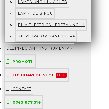
LAMPA UNGHII UV / LED
LAMPI DE BIROU
PILA ELECTRICA - FREZA UNGHII
STERILIZATOR MANICHIURA
DEZINFECTANTI INSTRUMENTAR
PROMOTII
LICHIDARI DE STOC
OFF
CONTACT
0745.677.518