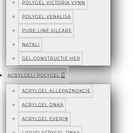
POLYGEL VICTORIA VYNN
POLYGEL VENALISA
PURE LINE SILCARE
NATALI
GEL CONSTRUCTIE HER
ACRYLGEL/ POLYGEL
ACRYLGEL ALLEPAZNOKCIE
ACRYLGEL DNKA
ACRYLGEL EVERIN
LIQUID ACRYGEL DNKA