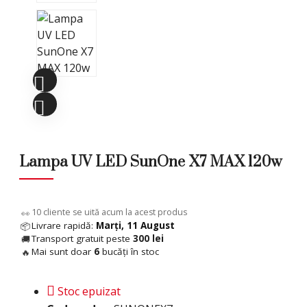
Lampa UV LED SunOne X7 MAX 120w
9
cliente se uită acum la acest produs
👀
Livrare rapidă:
Marți, 11 August
📦
Transport gratuit peste
300 lei
🚚
Mai sunt doar
6
bucăți în stoc
🔥
Stoc epuizat