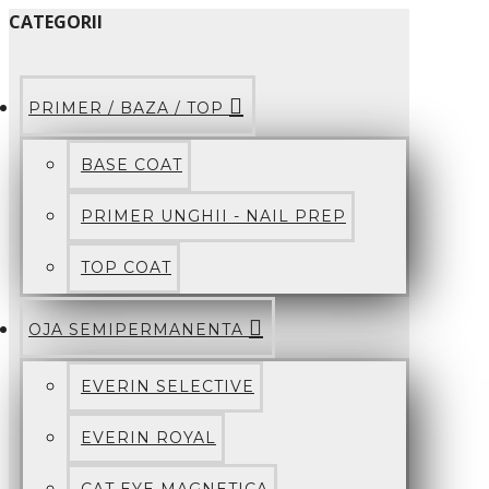
CATEGORII
PRIMER / BAZA / TOP
BASE COAT
PRIMER UNGHII - NAIL PREP
TOP COAT
OJA SEMIPERMANENTA
EVERIN SELECTIVE
EVERIN ROYAL