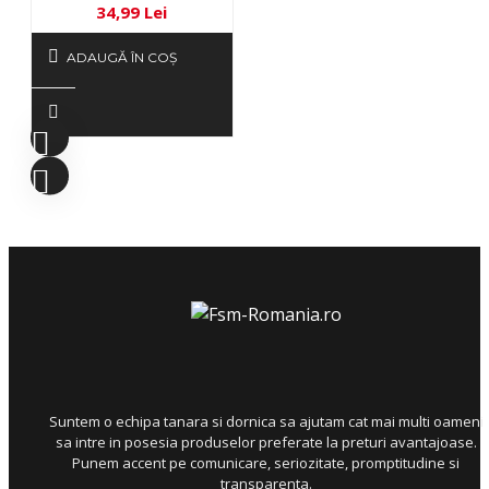
34,99 Lei
ADAUGĂ ÎN COŞ
Suntem o echipa tanara si dornica sa ajutam cat mai multi oameni
sa intre in posesia produselor preferate la preturi avantajoase.
Punem accent pe comunicare, seriozitate, promptitudine si
transparenta.