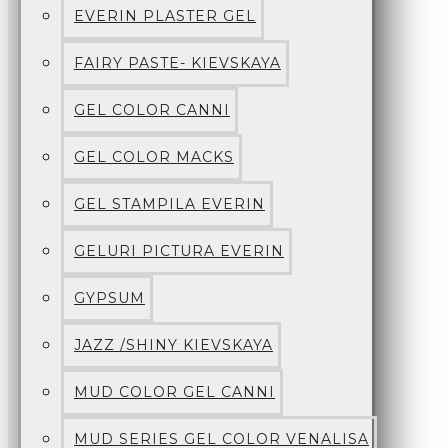
EVERIN PLASTER GEL
FAIRY PASTE- KIEVSKAYA
GEL COLOR CANNI
GEL COLOR MACKS
GEL STAMPILA EVERIN
GELURI PICTURA EVERIN
GYPSUM
JAZZ /SHINY KIEVSKAYA
MUD COLOR GEL CANNI
MUD SERIES GEL COLOR VENALISA