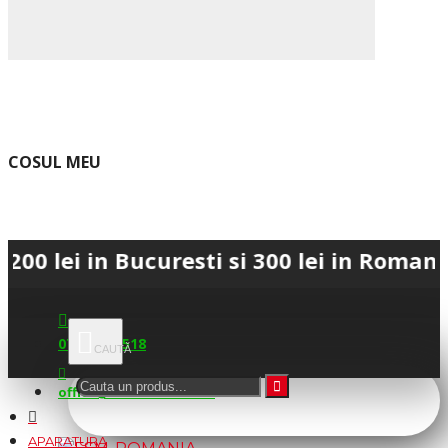
COSUL MEU
in Bucuresti si 300 lei in Romania • 💳 
0745.677.518
office@fsm-romania.ro
APARATURA