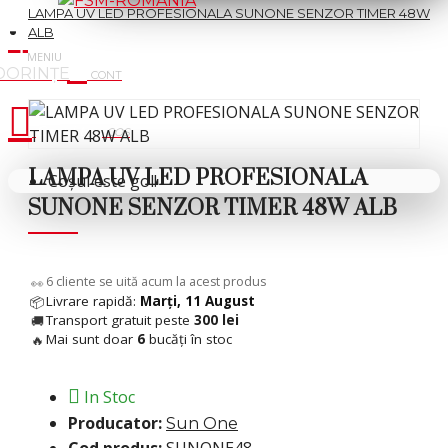
LAMPA UV LED PROFESIONALA SUNONE SENZOR TIMER 48W
ALB
Cosul tau
LAMPA UV LED PROFESIONALA
Coșul este gol!
SUNONE SENZOR TIMER 48W ALB
9
cliente se uită acum la acest produs
👀
Livrare rapidă:
Marți, 11 August
📦
Transport gratuit peste
300 lei
🚚
Mai sunt doar
6
bucăți în stoc
🔥
In Stoc
Producator:
Sun One