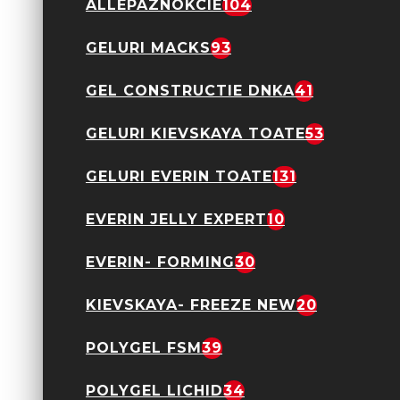
ALLEPAZNOKCIE
104
GELURI MACKS
93
GEL CONSTRUCTIE DNKA
41
GELURI KIEVSKAYA TOATE
53
GELURI EVERIN TOATE
131
Cristale Decor Unghii
Vulcano SS5 1440
Bucati
EVERIN JELLY EXPERT
10
12,00 Lei
EVERIN- FORMING
30
KIEVSKAYA- FREEZE NEW
20
POLYGEL FSM
39
Decoratiune Unghii
POLYGEL LICHID
34
Floricele Albe Plus