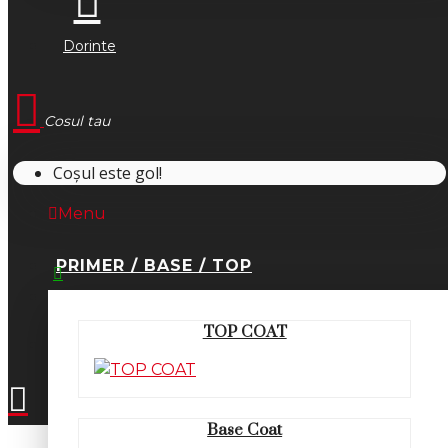
Dorinte
Cosul tau
Coșul este gol!
Menu
PRIMER / BASE / TOP
0745.677.518
TOP COAT
office@fsm-romania.ro
Base Coat