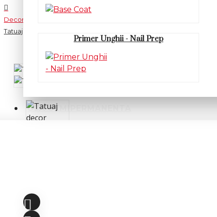
Decor unghii
Tatuaj decor unghii STZ-1056
Primer Unghii - Nail Prep
OJA SEMIPERMANENTA