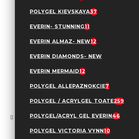
Caviar
12,90 Lei
POLYGEL KIEVSKAYA
37
EVERIN- STUNNING
11
EVERIN ALMAZ- NEW
12
Line Gel Everin- Light
EVERIN DIAMONDS- NEW
Gold
35,00 Lei
EVERIN MERMAID
12
POLYGEL ALLEPAZNOKCIE
7
POLYGEL / ACRYLGEL TOATE
259
Line Gel Everin- Rose
POLYGEL/ACRYL GEL EVERIN
46
Gold
35,00 Lei
POLYGEL VICTORIA VYNN
10