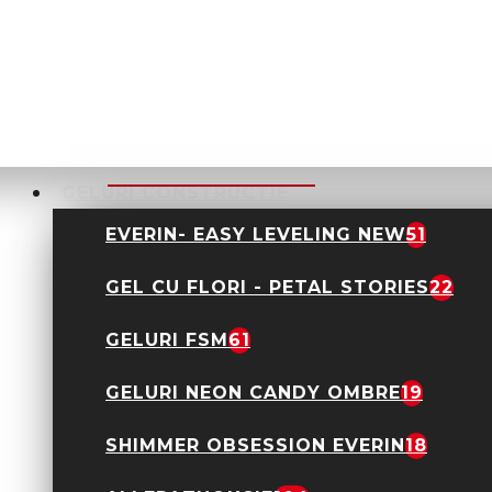
ADAUGĂ ÎN COŞ
ADAUGĂ IN WISHLIST
DIN ACEEASI CATEGORIE
GELURI CONSTRUCTIE
EVERIN- EASY LEVELING NEW
51
GEL CU FLORI - PETAL STORIES
22
GELURI FSM
61
GELURI NEON CANDY OMBRE
19
Cristale Decor Unghii
Vulcano SS10 1440
SHIMMER OBSESSION EVERIN
18
Bucati
12,00 Lei