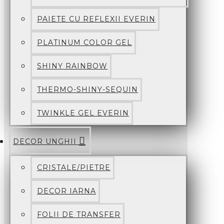
PAIETE CU REFLEXII EVERIN
PLATINUM COLOR GEL
SHINY RAINBOW
THERMO-SHINY-SEQUIN
TWINKLE GEL EVERIN
DECOR UNGHII
CRISTALE/PIETRE
DECOR IARNA
FOLII DE TRANSFER