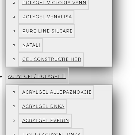
POLYGEL VICTORIA VYNN
POLYGEL VENALISA
PURE LINE SILCARE
NATALI
GEL CONSTRUCTIE HER
ACRYLGEL/ POLYGEL
ACRYLGEL ALLEPAZNOKCIE
ACRYLGEL DNKA
ACRYLGEL EVERIN
LIQUID ACRYGEL DNKA