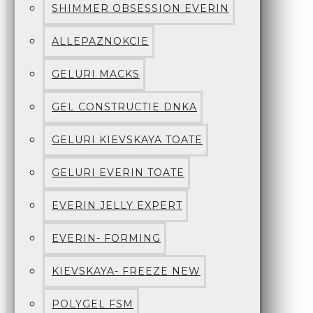
SHIMMER OBSESSION EVERIN
ALLEPAZNOKCIE
GELURI MACKS
GEL CONSTRUCTIE DNKA
GELURI KIEVSKAYA TOATE
GELURI EVERIN TOATE
EVERIN JELLY EXPERT
EVERIN- FORMING
KIEVSKAYA- FREEZE NEW
POLYGEL FSM