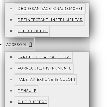
DEGRESANT/ACETONA/REMOVER
DEZINFECTANTI INSTRUMENTAR
ULEI CUTICULE
ACCESORII
CAPETE DE FREZA BIT-URI
FORFECUTE/INSTRUMENTE
PALETAR EXPUNERE CULORI
PENSULE
PILE-BUFFERE