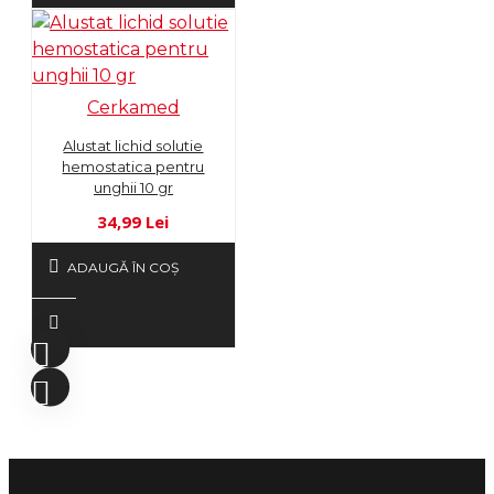
Cerkamed
Alustat lichid solutie
hemostatica pentru
unghii 10 gr
34,99 Lei
ADAUGĂ ÎN COŞ