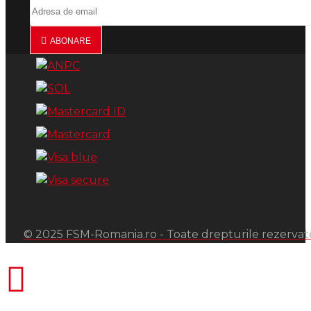
ABONARE
© 2025 FSM-Romania.ro - Toate drepturile rezervat