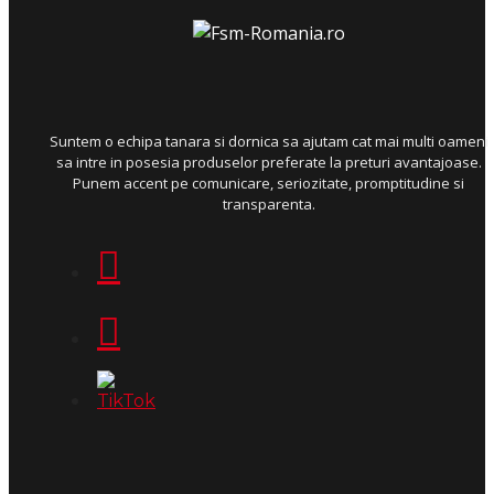
Suntem o echipa tanara si dornica sa ajutam cat mai multi oameni
sa intre in posesia produselor preferate la preturi avantajoase.
Punem accent pe comunicare, seriozitate, promptitudine si
transparenta.