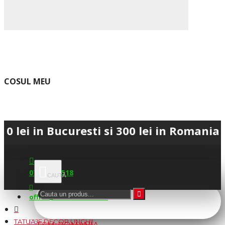
COSUL MEU
n Bucuresti si 300 lei in Romania • 💳 P
0745.677.518
office@fsm-romania.ro
TATUAJE DECOR UNGHII