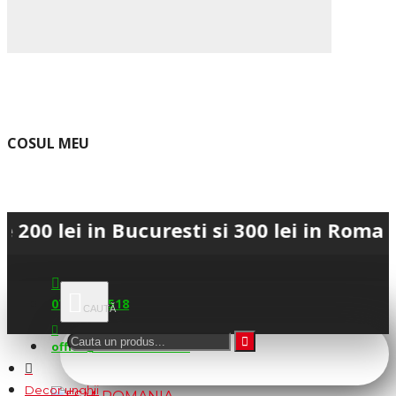
COSUL MEU
i in Bucuresti si 300 lei in Romania • 
0745.677.518
office@fsm-romania.ro
Decor unghii