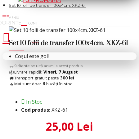
Set 10 folii de transfer 100x4cm. XKZ-61
Cosul tau
Set 10 folii de transfer 100x4cm. XKZ-61
Coșul este gol!
9
cliente se uită acum la acest produs
👀
Livrare rapidă:
Vineri, 7 August
📦
Transport gratuit peste
300 lei
🚚
Mai sunt doar
6
bucăți în stoc
🔥
In Stoc
Cod produs:
XKZ-61
25,00 Lei