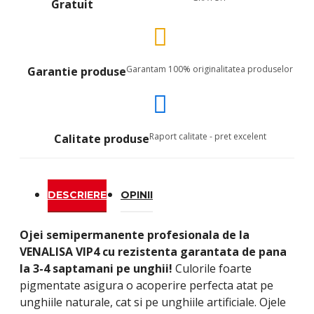
Gratuit
Garantam 100% originalitatea produselor
Garantie produse
Raport calitate - pret excelent
Calitate produse
DESCRIERE
OPINII
Ojei semipermanente
profesionala de la
VENALISA VIP4 cu rezistenta garantata de pana
la 3-4 saptamani pe unghii!
Culorile foarte
pigmentate asigura o acoperire perfecta atat pe
unghiile naturale, cat si pe unghiile artificiale. Ojele