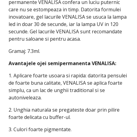
permanente VENALISA confera un luciu puternic
care nu se estompeaza in timp. Datorita formulei
inovatoare, gel lacurile VENALISA se usuca la lampa
led in doar 30 de secunde, iar la lampa UV in 120
secunde. Gel lacurile VENALISA sunt recomandate
pentru saloane si pentru acasa.
Gramaj: 7.3ml.
Avantajele ojei semipermanenta VENALISA:
1. Aplicare foarte usoara si rapida: datorita pensulei
de foarte buna calitate, VENALISA se aplica foarte
simplu, ca un lac de unghii traditional si se
autoniveleaza.
2. Unghia naturala se pregateste doar prin pilire
foarte delicata cu buffer-ul.
3. Culori foarte pigmentate.