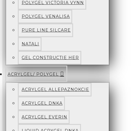
POLYGEL VICTORIA VYNN
POLYGEL VENALISA
PURE LINE SILCARE
NATALI
GEL CONSTRUCTIE HER
ACRYLGEL/ POLYGEL
ACRYLGEL ALLEPAZNOKCIE
ACRYLGEL DNKA
ACRYLGEL EVERIN
LIQUID ACRYGEL DNKA