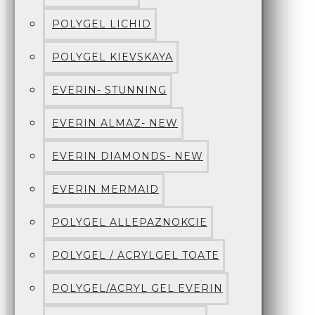
POLYGEL LICHID
POLYGEL KIEVSKAYA
EVERIN- STUNNING
EVERIN ALMAZ- NEW
EVERIN DIAMONDS- NEW
EVERIN MERMAID
POLYGEL ALLEPAZNOKCIE
POLYGEL / ACRYLGEL TOATE
POLYGEL/ACRYL GEL EVERIN