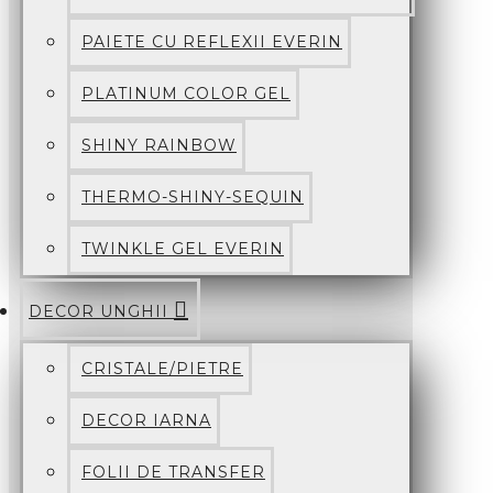
PAIETE CU REFLEXII EVERIN
PLATINUM COLOR GEL
SHINY RAINBOW
THERMO-SHINY-SEQUIN
TWINKLE GEL EVERIN
DECOR UNGHII
CRISTALE/PIETRE
DECOR IARNA
FOLII DE TRANSFER