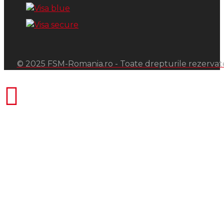
© 2025 FSM-Romania.ro - Toate drepturile rezervat