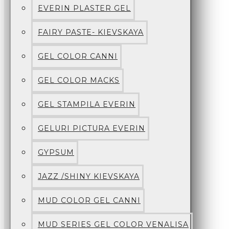
EVERIN PLASTER GEL
FAIRY PASTE- KIEVSKAYA
GEL COLOR CANNI
GEL COLOR MACKS
GEL STAMPILA EVERIN
GELURI PICTURA EVERIN
GYPSUM
JAZZ /SHINY KIEVSKAYA
MUD COLOR GEL CANNI
MUD SERIES GEL COLOR VENALISA