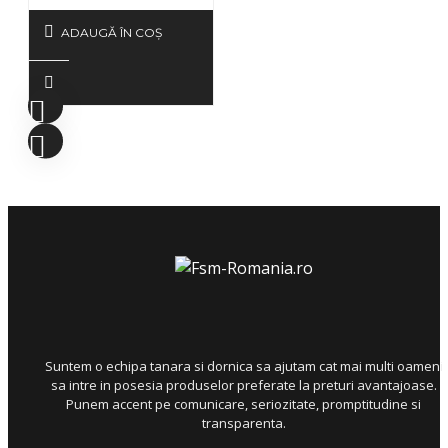
ADAUGĂ ÎN COŞ
Suntem o echipa tanara si dornica sa ajutam cat mai multi oameni
sa intre in posesia produselor preferate la preturi avantajoase.
Punem accent pe comunicare, seriozitate, promptitudine si
transparenta.