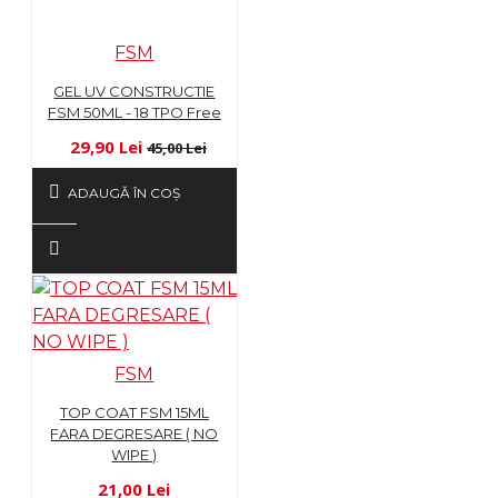
FSM
GEL UV CONSTRUCTIE
FSM 50ML - 18 TPO Free
29,90 Lei
45,00 Lei
ADAUGĂ ÎN COŞ
FSM
TOP COAT FSM 15ML
FARA DEGRESARE ( NO
WIPE )
21,00 Lei