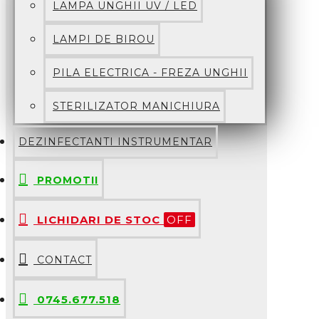
LAMPA UNGHII UV / LED
LAMPI DE BIROU
PILA ELECTRICA - FREZA UNGHII
STERILIZATOR MANICHIURA
DEZINFECTANTI INSTRUMENTAR
PROMOTII
LICHIDARI DE STOC
OFF
CONTACT
0745.677.518