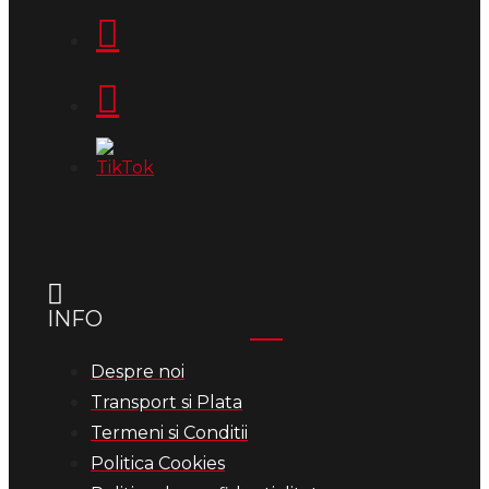
INFO
Despre noi
Transport si Plata
Termeni si Conditii
Politica Cookies