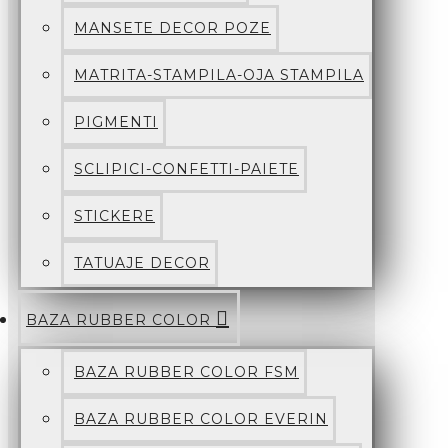
MANSETE DECOR POZE
MATRITA-STAMPILA-OJA STAMPILA
PIGMENTI
SCLIPICI-CONFETTI-PAIETE
STICKERE
TATUAJE DECOR
BAZA RUBBER COLOR
BAZA RUBBER COLOR FSM
BAZA RUBBER COLOR EVERIN