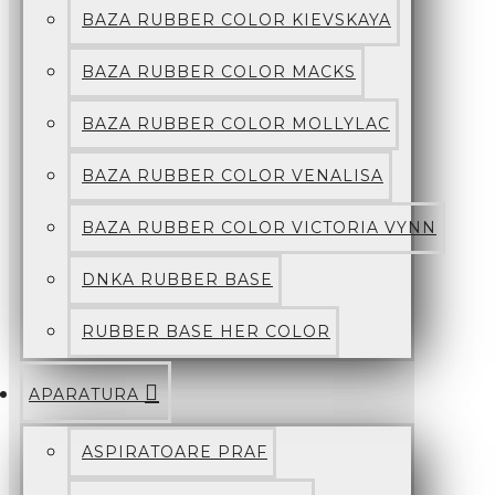
BAZA RUBBER COLOR KIEVSKAYA
BAZA RUBBER COLOR MACKS
BAZA RUBBER COLOR MOLLYLAC
BAZA RUBBER COLOR VENALISA
BAZA RUBBER COLOR VICTORIA VYNN
DNKA RUBBER BASE
RUBBER BASE HER COLOR
APARATURA
ASPIRATOARE PRAF