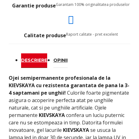
Garantam 100% originalitatea produselor
Garantie produse
Raport calitate - pret excelent
Calitate produse
DESCRIERE
OPINII
Ojei semipermanente
profesionala de la
KIEVSKAYA
cu rezistenta garantata de pana la 3-
4 saptamani pe unghii!
Culorile foarte pigmentate
asigura o acoperire perfecta atat pe unghiile
naturale, cat si pe unghiile artificiale. Ojele
permanente
KIEVSKAYA
confera un luciu puternic
care nu se estompeaza in timp. Datorita formulei
inovatoare, gel lacurile
KIEVSKAYA
se usuca la
lampa led in doar 30 de secunde, iar la lampa UV in