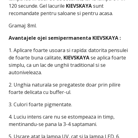
120 secunde. Gel lacurile
KIEVSKAYA
sunt
recomandate pentru saloane si pentru acasa.
Gramaj: 8ml.
Avantajele ojei semipermanenta
KIEVSKAYA
:
1. Aplicare foarte usoara si rapida: datorita pensulei
de foarte buna calitate,
KIEVSKAYA
se aplica foarte
simplu, ca un lac de unghii traditional si se
autoniveleaza.
2. Unghia naturala se pregateste doar prin pilire
foarte delicata cu buffer-ul.
3. Culori foarte pigmentate.
4. Luciu intens care nu se estompeaza in timp,
mentinandu-se pana la 3-4 saptamani.
5. Uscare atat la lampa UV, cat si la lampa LED. 6.