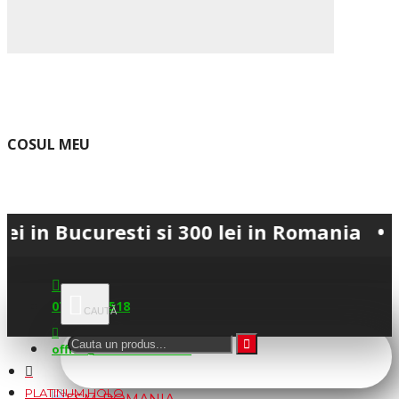
COSUL MEU
curesti si 300 lei in Romania • 💳 Plata
0745.677.518
office@fsm-romania.ro
PLATINUM HOLO