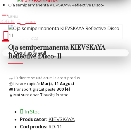
Oja semipermanenta KIEVSKAYA Reflective Disco- 11
Cosul tau
Oja semipermanenta KIEVSKAYA
Coșul este gol!
Reflective Disco- 11
10
cliente se uită acum la acest produs
👀
Livrare rapidă:
Marți, 11 August
📦
Transport gratuit peste
300 lei
🚚
Mai sunt doar
7
bucăți în stoc
🔥
In Stoc
Producator:
KIEVSKAYA
Cod produs:
RD-11