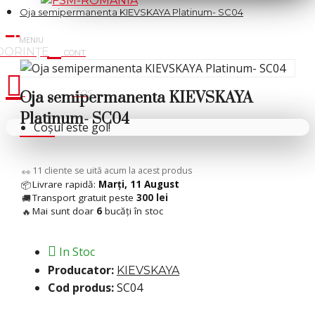
Oja semipermanenta KIEVSKAYA Platinum- SC04
Cosul tau
Oja semipermanenta KIEVSKAYA
Platinum- SC04
Coșul este gol!
8
cliente se uită acum la acest produs
👀
Livrare rapidă:
Marți, 11 August
📦
Transport gratuit peste
300 lei
🚚
Mai sunt doar
6
bucăți în stoc
🔥
In Stoc
Producator:
KIEVSKAYA
Cod produs:
SC04