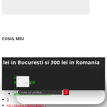
COSUL MEU
ucuresti si 300 lei in Romania • 💳 Plat
0745.677.518
office@fsm-romania.ro
KIEVSKAYA- NEW NEW