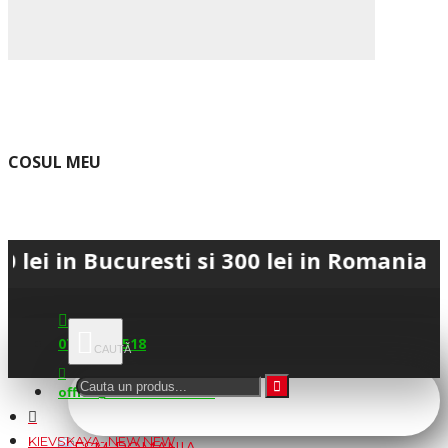
COSUL MEU
Bucuresti si 300 lei in Romania • 💳 Pla
0745.677.518
office@fsm-romania.ro
KIEVSKAYA- NEW NEW