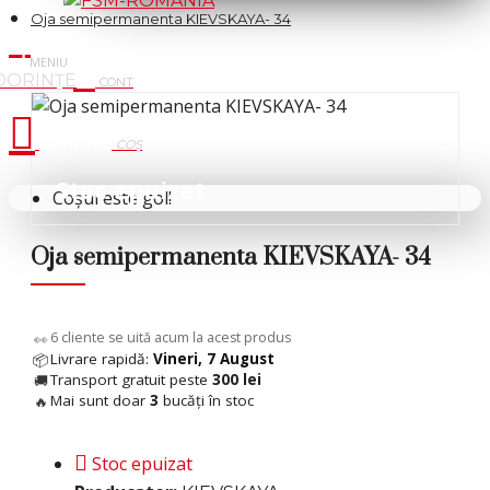
Oja semipermanenta KIEVSKAYA- 34
Cosul tau
Stoc epuizat
Coșul este gol!
 %
Oja semipermanenta KIEVSKAYA- 34
8
cliente se uită acum la acest produs
👀
Livrare rapidă:
Vineri, 7 August
📦
Transport gratuit peste
300 lei
🚚
Mai sunt doar
3
bucăți în stoc
🔥
Stoc epuizat