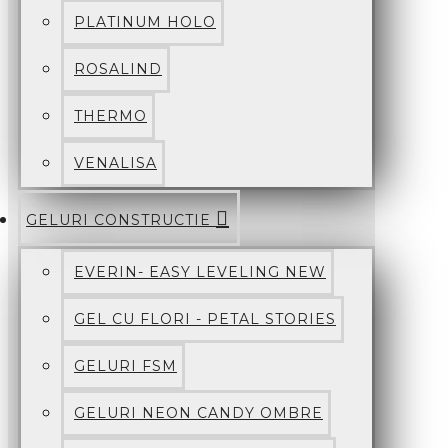
PLATINUM HOLO
ROSALIND
THERMO
VENALISA
GELURI CONSTRUCTIE
EVERIN- EASY LEVELING NEW
GEL CU FLORI - PETAL STORIES
GELURI FSM
GELURI NEON CANDY OMBRE