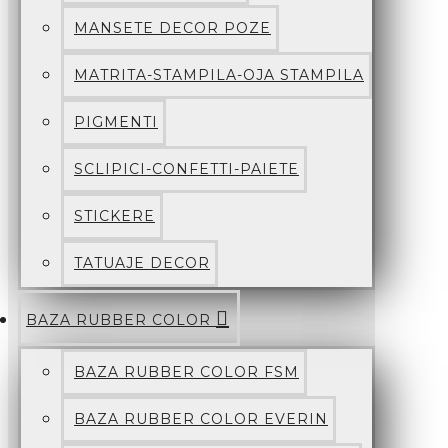
MANSETE DECOR POZE
MATRITA-STAMPILA-OJA STAMPILA
PIGMENTI
SCLIPICI-CONFETTI-PAIETE
STICKERE
TATUAJE DECOR
BAZA RUBBER COLOR
BAZA RUBBER COLOR FSM
BAZA RUBBER COLOR EVERIN