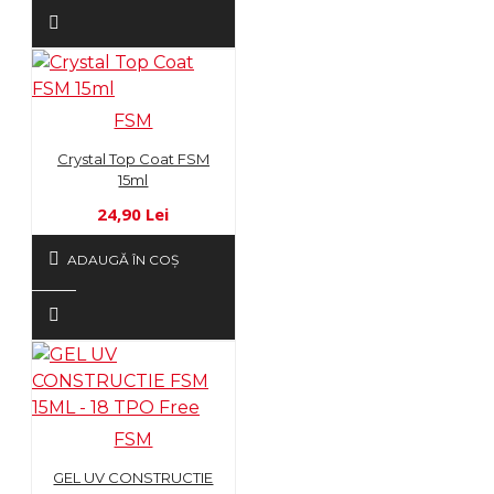
FSM
Crystal Top Coat FSM
15ml
24,90 Lei
ADAUGĂ ÎN COŞ
FSM
GEL UV CONSTRUCTIE