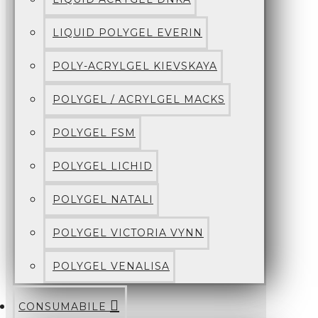
LIQUID POLYGEL EVERIN
POLY-ACRYLGEL KIEVSKAYA
POLYGEL / ACRYLGEL MACKS
POLYGEL FSM
POLYGEL LICHID
POLYGEL NATALI
POLYGEL VICTORIA VYNN
POLYGEL VENALISA
CONSUMABILE