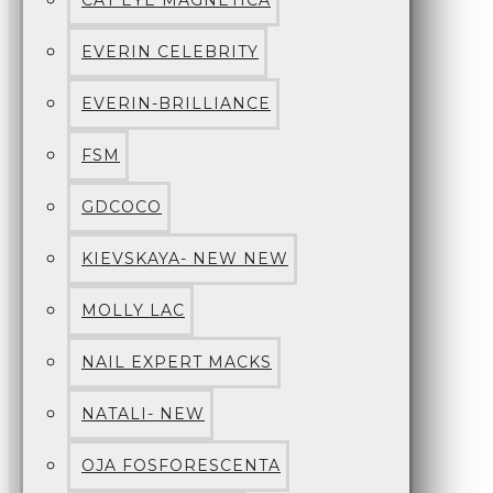
CAT EYE MAGNETICA
EVERIN CELEBRITY
EVERIN-BRILLIANCE
FSM
GDCOCO
KIEVSKAYA- NEW NEW
MOLLY LAC
NAIL EXPERT MACKS
NATALI- NEW
OJA FOSFORESCENTA