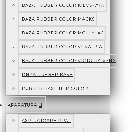
BAZA RUBBER COLOR KIEVSKAYA
BAZA RUBBER COLOR MACKS
BAZA RUBBER COLOR MOLLYLAC
BAZA RUBBER COLOR VENALISA
BAZA RUBBER COLOR VICTORIA VYNN
DNKA RUBBER BASE
RUBBER BASE HER COLOR
APARATURA
ASPIRATOARE PRAF