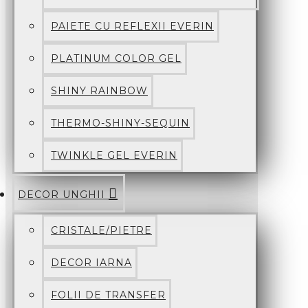
PAIETE CU REFLEXII EVERIN
PLATINUM COLOR GEL
SHINY RAINBOW
THERMO-SHINY-SEQUIN
TWINKLE GEL EVERIN
DECOR UNGHII
CRISTALE/PIETRE
DECOR IARNA
FOLII DE TRANSFER