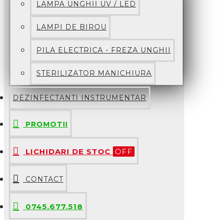
LAMPA UNGHII UV / LED
LAMPI DE BIROU
PILA ELECTRICA - FREZA UNGHII
STERILIZATOR MANICHIURA
DEZINFECTANTI INSTRUMENTAR
PROMOTII
LICHIDARI DE STOC
OFF
CONTACT
0745.677.518