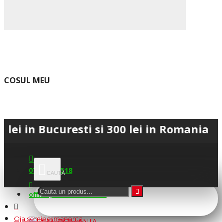
COSUL MEU
Bucuresti si 300 lei in Romania • 💳 Plat
0745.677.518
office@fsm-romania.ro
Oja semipermanenta