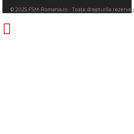
© 2025 FSM-Romania.ro - Toate drepturile rezervat