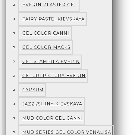
EVERIN PLASTER GEL
FAIRY PASTE- KIEVSKAYA
GEL COLOR CANNI
GEL COLOR MACKS
GEL STAMPILA EVERIN
GELURI PICTURA EVERIN
GYPSUM
JAZZ /SHINY KIEVSKAYA
MUD COLOR GEL CANNI
MUD SERIES GEL COLOR VENALISA