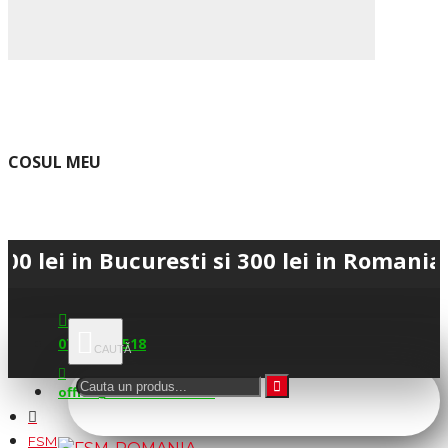
COSUL MEU
 Bucuresti si 300 lei in Romania • 💳 Pl
0745.677.518
office@fsm-romania.ro
FSM