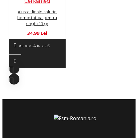
Cerkamed
Alustat lichid solutie
hemostatica pentru
unghii 10 gr
34,99 Lei
ADAUGĂ ÎN COŞ