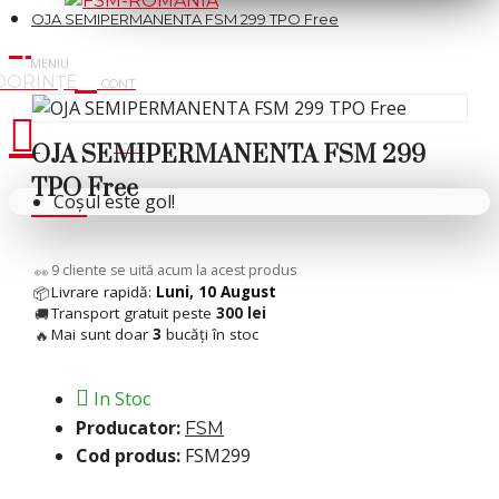
OJA SEMIPERMANENTA FSM 299 TPO Free
Cosul tau
OJA SEMIPERMANENTA FSM 299
TPO Free
Coșul este gol!
6
cliente se uită acum la acest produs
👀
Livrare rapidă:
Luni, 10 August
📦
Transport gratuit peste
300 lei
🚚
Mai sunt doar
3
bucăți în stoc
🔥
In Stoc
Producator:
FSM
Cod produs:
FSM299