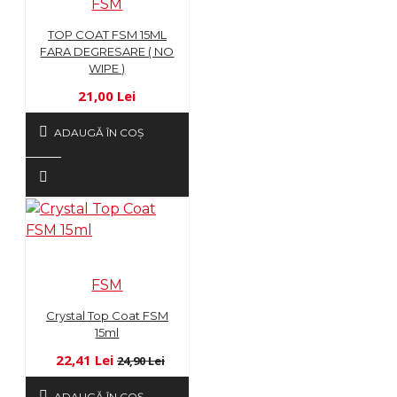
FSM
TOP COAT FSM 15ML
FARA DEGRESARE ( NO
WIPE )
21,00 Lei
ADAUGĂ ÎN COŞ
FSM
Crystal Top Coat FSM
15ml
22,41 Lei
24,90 Lei
ADAUGĂ ÎN COŞ