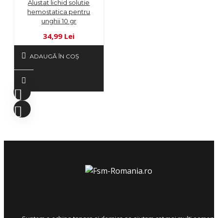
Alustat lichid solutie
hemostatica pentru
unghii 10 gr
34,99 Lei
ADAUGĂ ÎN COŞ