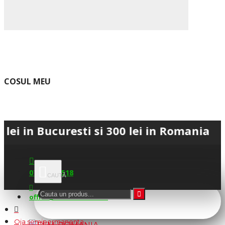
COSUL MEU
ucuresti si 300 lei in Romania • 💳 Plat
0745.677.518
office@fsm-romania.ro
Oja semipermanenta