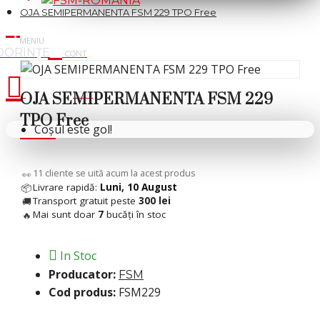
OJA SEMIPERMANENTA FSM 229 TPO Free
Cosul tau
OJA SEMIPERMANENTA FSM 229
TPO Free
Coșul este gol!
7
cliente se uită acum la acest produs
👀
Livrare rapidă:
Luni, 10 August
📦
Transport gratuit peste
300 lei
🚚
Mai sunt doar
7
bucăți în stoc
🔥
In Stoc
Producator:
FSM
Cod produs:
FSM229