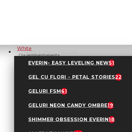
Oja semipermanenta
DNKa 12ml- Ultra
Black
48,00 Lei
GELURI CONSTRUCTIE
Oja semipermanenta
DNKa 12ml- Ultra
EVERIN- EASY LEVELING NEW
51
White
48,00 Lei
GEL CU FLORI - PETAL STORIES
22
GELURI FSM
61
GELURI NEON CANDY OMBRE
19
Oja Semipermanenta
SHIMMER OBSESSION EVERIN
18
Everin Celebrity 15ml-
01 TPO Free
29,90 Lei