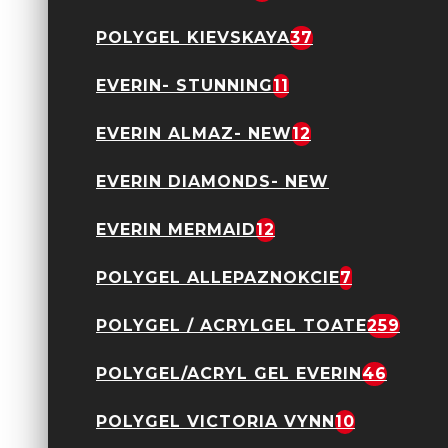
POLYGEL KIEVSKAYA
37
EVERIN- STUNNING
11
EVERIN ALMAZ- NEW
12
Acryl Gel Everin 30gr-
Nude 12
EVERIN DIAMONDS- NEW
89,90 Lei
EVERIN MERMAID
12
POLYGEL ALLEPAZNOKCIE
7
POLYGEL / ACRYLGEL TOATE
259
POLYGEL/ACRYL GEL EVERIN
46
Acryl Gel Everin 30gr-
Nude 14
89,90 Lei
POLYGEL VICTORIA VYNN
10