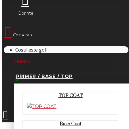
Dorinte
Cosul tau
Coșul este gol!
Menu
PRIMER / BASE / TOP
0745.677.518
TOP COAT
office@fsm-romania.ro
Base Coat