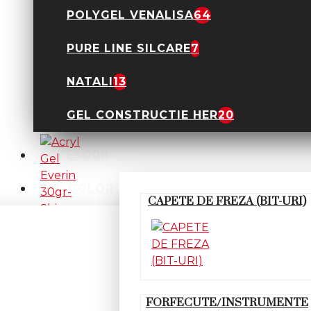
POLYGEL VENALISA
64
PURE LINE SILCARE
7
NATALI
13
Acryl Gel Everin 30gr-
Shimmer 15
GEL CONSTRUCTIE HER
20
89,90 Lei
ACCESORII
GEL COLOR
CAPETE DE FREZA (BIT-URI)
Acryl Gel Everin 30gr-
Shimmer 16
89,90 Lei
FORFECUTE/INSTRUMENTE