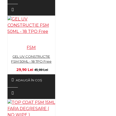
FSM
GEL UV CONSTRUCTIE
FSM 50ML - 18 TPO Free
29,90 Lei
45,00 Lei
ADAUGĂ ÎN COŞ