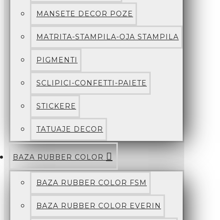
MANSETE DECOR POZE
MATRITA-STAMPILA-OJA STAMPILA
PIGMENTI
SCLIPICI-CONFETTI-PAIETE
STICKERE
TATUAJE DECOR
BAZA RUBBER COLOR
BAZA RUBBER COLOR FSM
BAZA RUBBER COLOR EVERIN