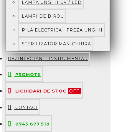
LAMPA UNGHII UV / LED
LAMPI DE BIROU
PILA ELECTRICA - FREZA UNGHII
STERILIZATOR MANICHIURA
DEZINFECTANTI INSTRUMENTAR
PROMOTII
LICHIDARI DE STOC
OFF
CONTACT
0745.677.518