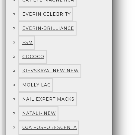
CAT EYE MAGNETICA
EVERIN CELEBRITY
EVERIN-BRILLIANCE
FSM
GDCOCO
KIEVSKAYA- NEW NEW
MOLLY LAC
NAIL EXPERT MACKS
NATALI- NEW
OJA FOSFORESCENTA