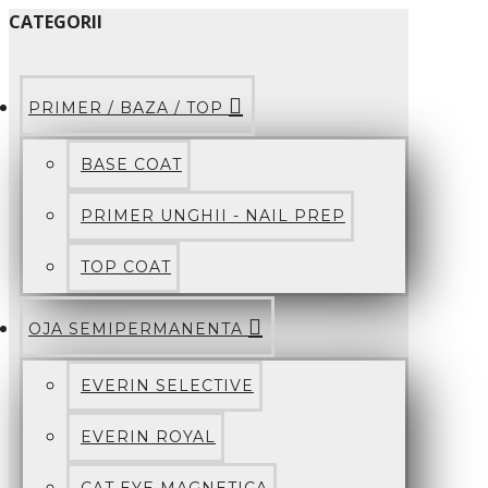
CATEGORII
PRIMER / BAZA / TOP
BASE COAT
PRIMER UNGHII - NAIL PREP
TOP COAT
OJA SEMIPERMANENTA
EVERIN SELECTIVE
EVERIN ROYAL