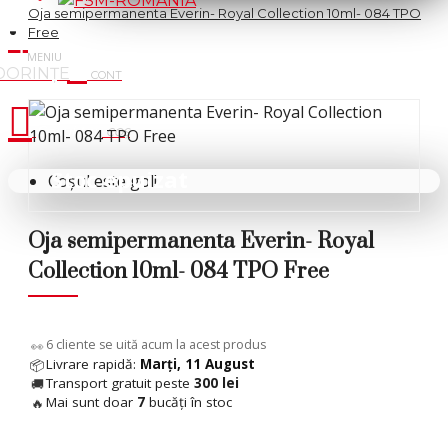
Oja semipermanenta Everin- Royal Collection 10ml- 084 TPO
Free
Cosul tau
Stoc epuizat
Coșul este gol!
Oja semipermanenta Everin- Royal
Collection 10ml- 084 TPO Free
5
cliente se uită acum la acest produs
👀
Livrare rapidă:
Marți, 11 August
📦
Transport gratuit peste
300 lei
🚚
Mai sunt doar
7
bucăți în stoc
🔥