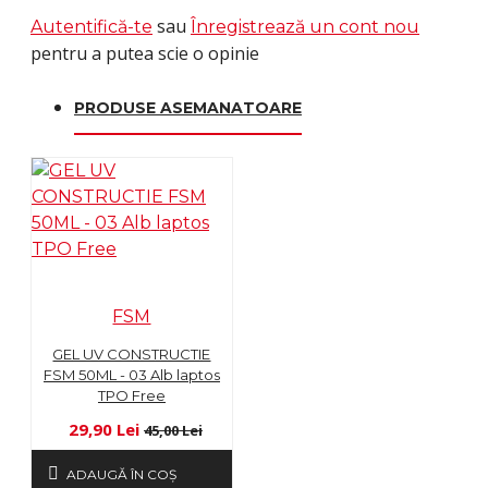
sau
Autentifică-te
Înregistrează un cont nou
pentru a putea scie o opinie
PRODUSE ASEMANATOARE
FSM
GEL UV CONSTRUCTIE
FSM 50ML - 03 Alb laptos
TPO Free
29,90 Lei
45,00 Lei
ADAUGĂ ÎN COŞ