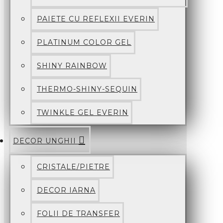
PAIETE CU REFLEXII EVERIN
PLATINUM COLOR GEL
SHINY RAINBOW
THERMO-SHINY-SEQUIN
TWINKLE GEL EVERIN
DECOR UNGHII
CRISTALE/PIETRE
DECOR IARNA
FOLII DE TRANSFER