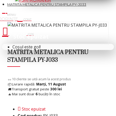
MATRITA METALICA PENTRU STAMPILA PY-J033
Cosul tau
Stoc epuizat
Coșul este gol!
MATRITA METALICA PENTRU
STAMPILA PY-J033
6
cliente se uită acum la acest produs
👀
Livrare rapidă:
Marți, 11 August
📦
Transport gratuit peste
300 lei
🚚
Mai sunt doar
6
bucăți în stoc
🔥
Stoc epuizat
Cod produs:
PY-J033