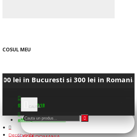
COSUL MEU
in Bucuresti si 300 lei in Romania • 💳 
0745.677.518
office@fsm-romania.ro
Decor unghii