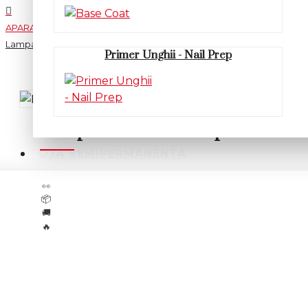
APARATURA
Lampa de birou cu lupa
Primer Unghii - Nail Prep
Lampa de birou cu lupa
OJA SEMIPERMANENTA
10
cliente se uită acum la acest produs
👀
Livrare rapidă:
Luni, 10 August
📦
Transport gratuit peste
300 lei
🚚
Mai sunt doar
7
bucăți în stoc
🔥
In Stoc
Cod produs:
USBL