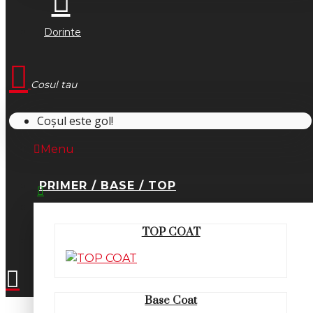
Dorinte
Cosul tau
Coșul este gol!
Menu
PRIMER / BASE / TOP
0745.677.518
TOP COAT
office@fsm-romania.ro
Base Coat