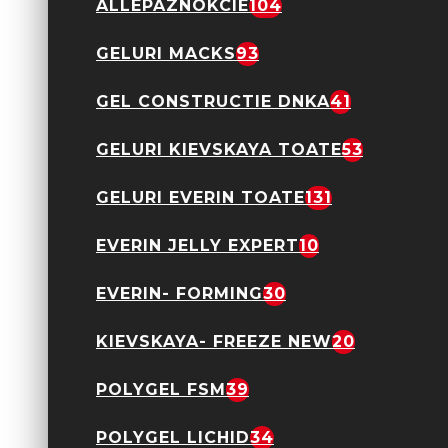
ALLEPAZNOKCIE
104
GELURI MACKS
93
Freza Electrica Strong
204 65W 35000 RPM
GEL CONSTRUCTIE DNKA
41
549,00 Lei
GELURI KIEVSKAYA TOATE
53
GELURI EVERIN TOATE
131
EVERIN JELLY EXPERT
10
EVERIN- FORMING
30
Lampa UV led
Ajustabila Easy Flex
KIEVSKAYA- FREEZE NEW
20
360 grade Argintiu
69,90 Lei
POLYGEL FSM
39
POLYGEL LICHID
34