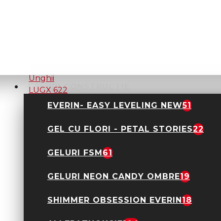
Aspirator Unghii LUGX
621 Strong 4000RPM
48W Silver
499,00 Lei
GELURI CONSTRUCTIE
EVERIN- EASY LEVELING NEW
51
GEL CU FLORI - PETAL STORIES
22
Aspirator Unghii LUGX
622 Strong 4000RPM
GELURI FSM
61
48W Pink
399,00 Lei
GELURI NEON CANDY OMBRE
19
SHIMMER OBSESSION EVERIN
18