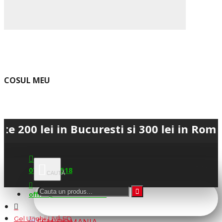
COSUL MEU
lei in Bucuresti si 300 lei in Romania • 
0745.677.518
office@fsm-romania.ro
Gel Unghii UV/LED