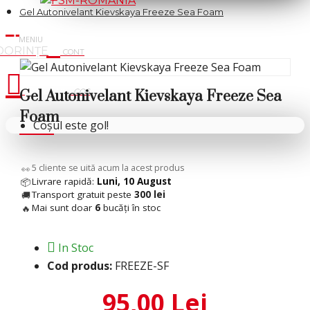
Gel Autonivelant Kievskaya Freeze Sea Foam
Cosul tau
Gel Autonivelant Kievskaya Freeze Sea
Foam
Coșul este gol!
5
cliente se uită acum la acest produs
👀
Livrare rapidă:
Luni, 10 August
📦
Transport gratuit peste
300 lei
🚚
Mai sunt doar
6
bucăți în stoc
🔥
In Stoc
Cod produs:
FREEZE-SF
95,00 Lei