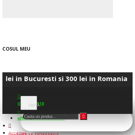
COSUL MEU
 Bucuresti si 300 lei in Romania • 💳 Pl
0745.677.518
office@fsm-romania.ro
Accesorii