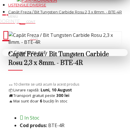
USTENSILE DIVERSE
Capăt Freza / Bit Tungsten Carbide Rosu 2,3 x 8mm. - BTE-4R
Cosul tau
Coșul este gol!
Capăt Freza / Bit Tungsten Carbide
Rosu 2,3 x 8mm. - BTE-4R
6
cliente se uită acum la acest produs
👀
Livrare rapidă:
Luni, 10 August
📦
Transport gratuit peste
300 lei
🚚
Mai sunt doar
6
bucăți în stoc
🔥
In Stoc
Cod produs:
BTE-4R