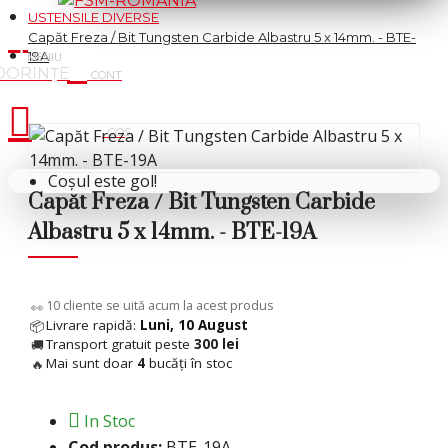
USTENSILE DIVERSE
Capăt Freza / Bit Tungsten Carbide Albastru 5 x 14mm. - BTE-
19A
Cosul tau
Coșul este gol!
Capăt Freza / Bit Tungsten Carbide
Albastru 5 x 14mm. - BTE-19A
10
cliente se uită acum la acest produs
👀
Livrare rapidă:
Luni, 10 August
📦
Transport gratuit peste
300 lei
🚚
Mai sunt doar
4
bucăți în stoc
🔥
In Stoc
Cod produs:
BTE-19A