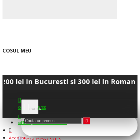
COSUL MEU
 in Bucuresti si 300 lei in Romania • 💳
0745.677.518
office@fsm-romania.ro
Accesorii