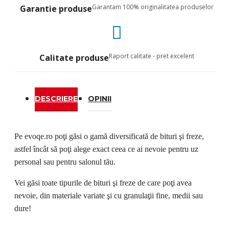
Garantam 100% originalitatea produselor
Garantie produse
Raport calitate - pret excelent
Calitate produse
DESCRIERE
OPINII
Pe evoqe.ro poţi găsi o gamă diversificată de bi
t
uri şi freze,
astfel
î
nc
ât
s
ă
poţi alege exact ceea ce ai nevoie pentru uz
personal sau pentru salonul tău.
Vei găsi toate tipurile de bi
turi
şi freze de care poţi avea
nevoie, din materiale variate şi cu granulaţii fine, medii sau
dure!