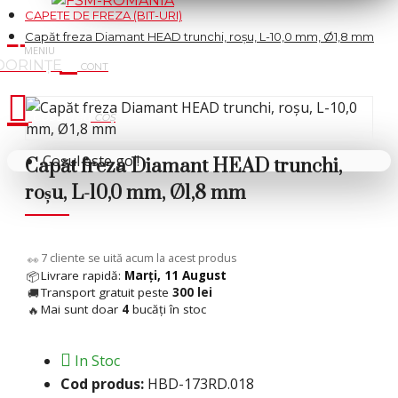
CAPETE DE FREZA (BIT-URI)
Capăt freza Diamant HEAD trunchi, roșu, L-10,0 mm, Ø1,8 mm
Cosul tau
Coșul este gol!
Capăt freza Diamant HEAD trunchi,
roșu, L-10,0 mm, Ø1,8 mm
7
cliente se uită acum la acest produs
👀
Livrare rapidă:
Marți, 11 August
📦
Transport gratuit peste
300 lei
🚚
Mai sunt doar
4
bucăți în stoc
🔥
In Stoc
Cod produs:
HBD-173RD.018