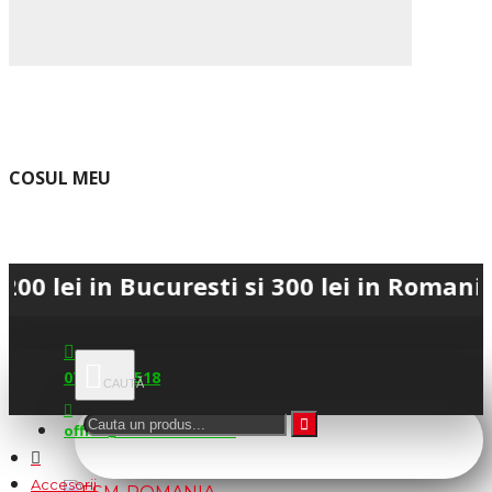
COSUL MEU
in Bucuresti si 300 lei in Romania • 💳 
0745.677.518
office@fsm-romania.ro
Accesorii