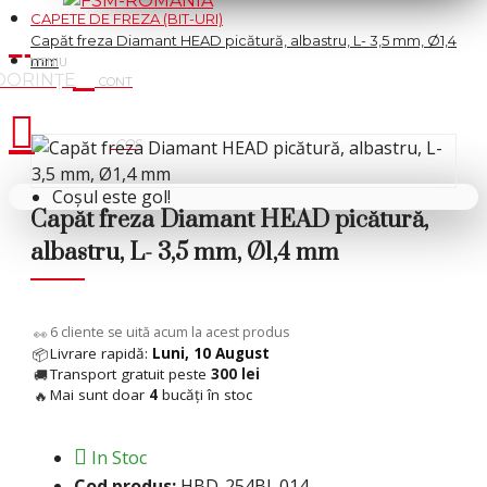
CAPETE DE FREZA (BIT-URI)
Capăt freza Diamant HEAD picătură, albastru, L- 3,5 mm, Ø1,4
mm
Cosul tau
Coșul este gol!
Capăt freza Diamant HEAD picătură,
albastru, L- 3,5 mm, Ø1,4 mm
6
cliente se uită acum la acest produs
👀
Livrare rapidă:
Luni, 10 August
📦
Transport gratuit peste
300 lei
🚚
Mai sunt doar
4
bucăți în stoc
🔥
In Stoc
Cod produs:
HBD-254BL.014